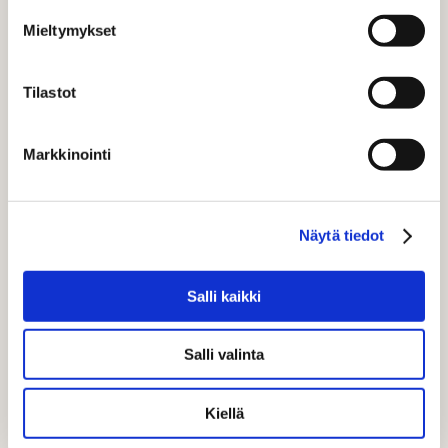
Mieltymykset
Tilastot
Markkinointi
Näytä tiedot
Salli kaikki
BLOGI
Salli valinta
Vuosi 2024 kuluttajatrendeissä:
Kiellä
pidetään hatuistamme kiinni