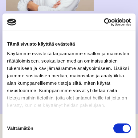
SANNA MARTTINEN
BUSINESS DIRECTOR
sanna.marttinen@dagmar.fi
Tämä sivusto käyttää evästeitä
Käytämme evästeitä tarjoamamme sisällön ja mainosten
LinkedIn
räätälöimiseen, sosiaalisen median ominaisuuksien
tukemiseen ja kävijämäärämme analysoimiseen. Lisäksi
Sanna vetää asiakkuustiimejä ja Dagmarin
jaamme sosiaalisen median, mainosalan ja analytiikka-
asiakasheimoa yhdessä muiden heimoneuvostolaisten
alan kumppaneillemme tietoja siitä, miten käytät
kanssa. Hän on mukana myös osaamisen kehittämisen
sivustoamme. Kumppanimme voivat yhdistää näitä
strategiaprojektissa ja toimii esihenkilönä.
tietoja muihin tietoihin, joita olet antanut heille tai joita on
kerätty, kun olet käyttänyt heidän palvelujaan.
Suostumuksen
Välttämätön
valinta
SANNAN NÄKEMYKSIÄ