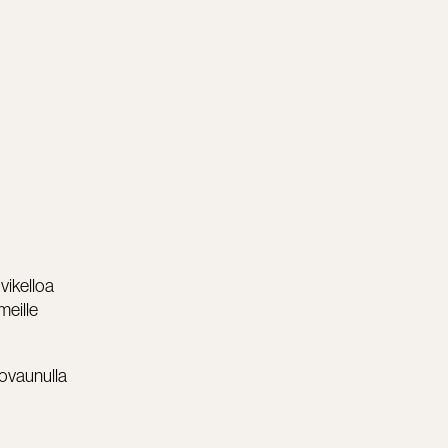
vikelloa
meille
iovaunulla