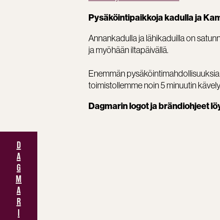
Pysäköintipaikkoja kadulla ja 
Annankadulla ja lähikaduilla on satun
ja myöhään iltapäivällä.
Enemmän pysäköintimahdollisuuksia 
toimistollemme noin 5 minuutin kävel
Dagmarin logot ja brändiohjeet löy
D
A
G
M
A
R
I