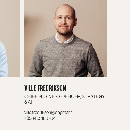
VILLE FREDRIKSON
CHIEF BUSINESS OFFICER, STRATEGY
& AI
ville.fredrikson@dagmar.fi
+358405186764