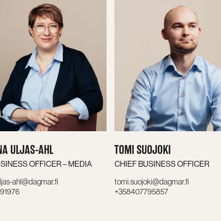
NA ULJAS-AHL
TOMI SUOJOKI
SINESS OFFICER – MEDIA
CHIEF BUSINESS OFFICER
uljas-ahl@dagmar.fi
tomi.suojoki@dagmar.fi
91976
+358407795857