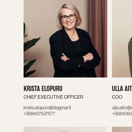
KRISTA ELOPURO
ULLA AIT
CHIEF EXECUTIVE OFFICER
COO
krista.elopuro@dagmar.fi
ulla.aitio
+358407537577
+3584050