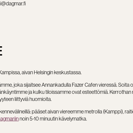
mi@dagmar.fi
E
 Kampissa, aivan Helsingin keskustassa.
mme, joka sijaitsee Annankadulla Fazer Cafen vieressä. Soita o
änkäyntimme ja kulku tiloissamme ovat esteettömiä. Kerrothan 
yteen liittyviä huomioita.
ikennevälineillä: pääset aivan viereemme metrolla (Kamppi), rait
agmariin
noin 5-10 minuutin kävelymatka.