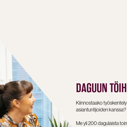
DAGUUN TÖIH
Kiinnostaako työskentel
asiantuntijoiden kanssa?
Me yli 200 dagulaista t