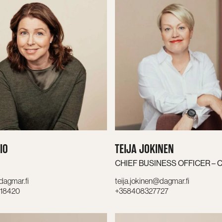
IO
TEIJA JOKINEN
CHIEF BUSINESS OFFICER – 
@dagmar.fi
teija.jokinen@dagmar.fi
18420
+358408327727