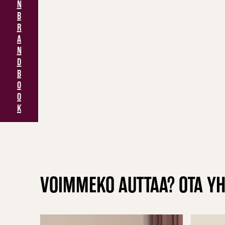
N
B
R
A
N
D
B
O
O
K
VOIMMEKO AUTTAA? OTA YH