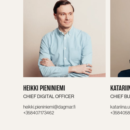
HEIKKI PIENINIEMI
KATARII
CHIEF DIGITAL OFFICER
CHIEF BU
heikki.pieniniemi@dagmar.fi
katariina.
+358407173462
+3584058