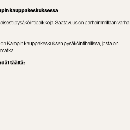
Kampin kauppakeskuksessa
naisesti pysäköintipaikkoja. Saatavuus on parhaimmillaan varha
on Kampin kauppakeskuksen pysäköintihallissa, josta on
ymatka.
dät täältä: