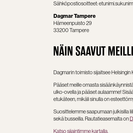
Sähköpostiosoitteet: etunimi.sukuni
Dagmar Tampere
Hämeenpuisto 29
33200 Tampere
NÄIN SAAVUT MEILL
Dagmarin toimisto sijaitsee Helsingin
Pääset meille omasta sisäänkäynnistä
ulko-ovella ja pääset aulaamme! Sisä
etukäteen, mikäli sinulla on esteettömy
Suosittelemme saapumaan julkisilla li
sekä busseilla. Rautatieasemalta on
D
Katso sijaintimme kartalla.