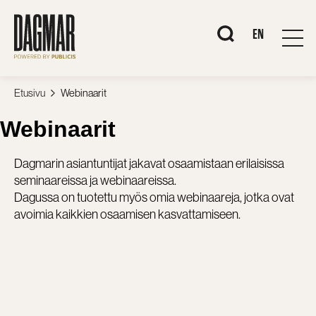
Siirry
sisältöön
When autocomplete r
EN
Etusivu
Webinaarit
Webinaarit
Dagmarin asiantuntijat jakavat osaamistaan erilaisissa
seminaareissa ja webinaareissa.
Dagussa on tuotettu myös omia webinaareja, jotka ovat
avoimia kaikkien osaamisen kasvattamiseen.