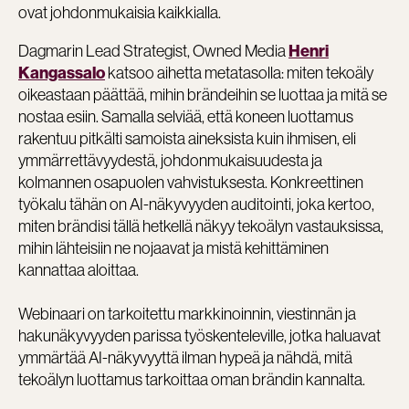
ovat johdonmukaisia kaikkialla.
Dagmarin Lead Strategist, Owned Media
Henri
katsoo aihetta metatasolla: miten tekoäly
Kangassalo
oikeastaan päättää, mihin brändeihin se luottaa ja mitä se
nostaa esiin. Samalla selviää, että koneen luottamus
rakentuu pitkälti samoista aineksista kuin ihmisen, eli
ymmärrettävyydestä, johdonmukaisuudesta ja
kolmannen osapuolen vahvistuksesta. Konkreettinen
työkalu tähän on AI-näkyvyyden auditointi, joka kertoo,
miten brändisi tällä hetkellä näkyy tekoälyn vastauksissa,
mihin lähteisiin ne nojaavat ja mistä kehittäminen
kannattaa aloittaa.
Webinaari on tarkoitettu markkinoinnin, viestinnän ja
hakunäkyvyyden parissa työskenteleville, jotka haluavat
ymmärtää AI-näkyvyyttä ilman hypeä ja nähdä, mitä
tekoälyn luottamus tarkoittaa oman brändin kannalta.