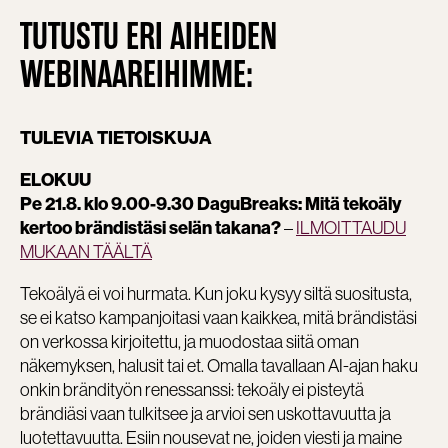
TUTUSTU ERI AIHEIDEN
WEBINAAREIHIMME:
TULEVIA TIETOISKUJA
ELOKUU
Pe 21.8. klo 9.00-9.30 DaguBreaks: Mitä tekoäly
–
ILMOITTAUDU
kertoo brändistäsi selän takana?
MUKAAN TÄÄLTÄ
Tekoälyä ei voi hurmata. Kun joku kysyy siltä suositusta,
se ei katso kampanjoitasi vaan kaikkea, mitä brändistäsi
on verkossa kirjoitettu, ja muodostaa siitä oman
näkemyksen, halusit tai et. Omalla tavallaan AI-ajan haku
onkin brändityön renessanssi: tekoäly ei pisteytä
brändiäsi vaan tulkitsee ja arvioi sen uskottavuutta ja
luotettavuutta. Esiin nousevat ne, joiden viesti ja maine