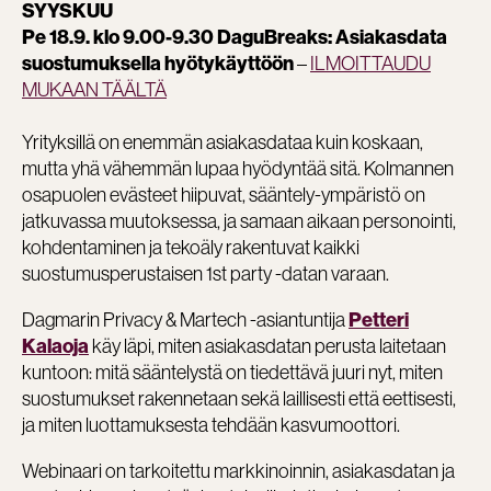
SYYSKUU
Pe 18.9. klo 9.00-9.30 DaguBreaks: Asiakasdata
–
ILMOITTAUDU
suostumuksella hyötykäyttöön
MUKAAN TÄÄLTÄ
Yrityksillä on enemmän asiakasdataa kuin koskaan,
mutta yhä vähemmän lupaa hyödyntää sitä. Kolmannen
osapuolen evästeet hiipuvat, sääntely-ympäristö on
jatkuvassa muutoksessa, ja samaan aikaan personointi,
kohdentaminen ja tekoäly rakentuvat kaikki
suostumusperustaisen 1st party -datan varaan.
Dagmarin Privacy & Martech -asiantuntija
Petteri
käy läpi, miten asiakasdatan perusta laitetaan
Kalaoja
kuntoon: mitä sääntelystä on tiedettävä juuri nyt, miten
suostumukset rakennetaan sekä laillisesti että eettisesti,
ja miten luottamuksesta tehdään kasvumoottori.
Webinaari on tarkoitettu markkinoinnin, asiakasdatan ja