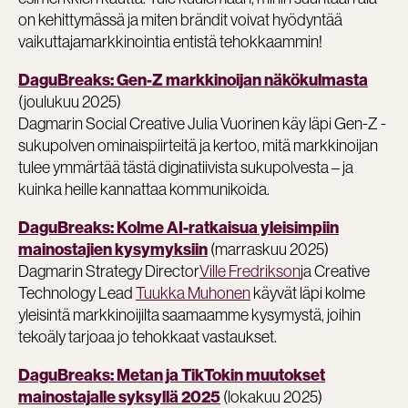
on kehittymässä ja miten brändit voivat hyödyntää
vaikuttajamarkkinointia entistä tehokkaammin!
DaguBreaks:
Gen-Z markkinoijan näkökulmasta
(joulukuu 2025)
Dagmarin Social Creative Julia Vuorinen käy läpi Gen-Z -
sukupolven ominaispiirteitä ja kertoo, mitä markkinoijan
tulee ymmärtää tästä diginatiivista sukupolvesta – ja
kuinka heille kannattaa kommunikoida.
DaguBreaks: Kolme AI-ratkaisua yleisimpiin
(marraskuu 2025)
mainostajien kysymyksiin
Dagmarin Strategy Director
Ville Fredrikson
ja Creative
Technology Lead
Tuukka Muhonen
käyvät läpi kolme
yleisintä markkinoijilta saamaamme kysymystä, joihin
tekoäly tarjoaa jo tehokkaat vastaukset.
DaguBreaks: Metan ja TikTokin muutokset
(lokakuu 2025)
mainostajalle syksyllä 2025