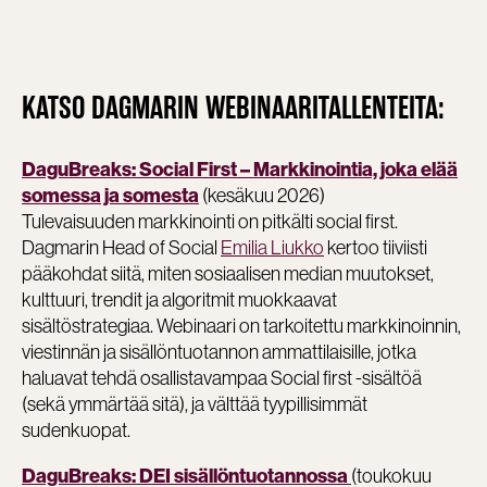
KATSO DAGMARIN WEBINAARITALLENTEITA:
DaguBreaks: Social First – Markkinointia, joka elää
(kesäkuu 2026)
somessa ja somesta
Tulevaisuuden markkinointi on pitkälti social first.
Dagmarin Head of Social
Emilia Liukko
kertoo tiiviisti
pääkohdat siitä, miten sosiaalisen median muutokset,
kulttuuri, trendit ja algoritmit muokkaavat
sisältöstrategiaa. Webinaari on tarkoitettu markkinoinnin,
viestinnän ja sisällöntuotannon ammattilaisille, jotka
haluavat tehdä osallistavampaa Social first -sisältöä
(sekä ymmärtää sitä), ja välttää tyypillisimmät
sudenkuopat.
(toukokuu
DaguBreaks: DEI sisällöntuotannossa