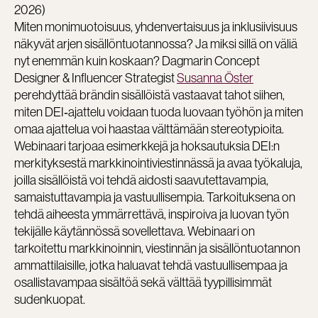
2026)
Miten monimuotoisuus, yhdenvertaisuus ja inklusiivisuus
näkyvät arjen sisällöntuotannossa? Ja miksi sillä on väliä
nyt enemmän kuin koskaan? Dagmarin Concept
Designer & Influencer Strategist
Susanna Öster
perehdyttää brändin sisällöistä vastaavat tahot siihen,
miten DEI‑ajattelu voidaan tuoda luovaan työhön ja miten
omaa ajattelua voi haastaa välttämään stereotypioita.
Webinaari tarjoaa esimerkkejä ja hoksautuksia DEI:n
merkityksestä markkinointiviestinnässä ja avaa työkaluja,
joilla sisällöistä voi tehdä aidosti saavutettavampia,
samaistuttavampia ja vastuullisempia. Tarkoituksena on
tehdä aiheesta ymmärrettävä, inspiroiva ja luovan työn
tekijälle käytännössä sovellettava. Webinaari on
tarkoitettu markkinoinnin, viestinnän ja sisällöntuotannon
ammattilaisille, jotka haluavat tehdä vastuullisempaa ja
osallistavampaa sisältöä sekä välttää tyypillisimmät
sudenkuopat.