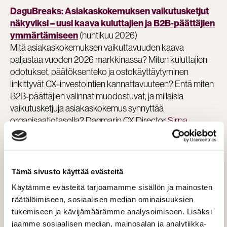
DaguBreaks: Asiakaskokemuksen vaikutusketjut
näkyviksi – uusi kaava kuluttajien ja B2B‑päättäjien
(huhtikuu 2026)
ymmärtämiseen
Mitä asiakaskokemuksen vaikuttavuuden kaava
paljastaa vuoden 2026 markkinassa? Miten kuluttajien
odotukset, päätöksenteko ja ostokäyttäytyminen
linkittyvät CX‑investointien kannattavuuteen? Entä miten
B2B‑päättäjien valinnat muodostuvat, ja millaisia
vaikutusketjuja asiakaskokemus synnyttää
organisaatiotasolla? Dagmarin CX Director
Sirpa
Toljander
avaa uudessa webinaarissa tuoreeseen
tutkimustietoon perustuvan vaikuttavuuskaavan, joka
havainnollistaa, miten asiakaskokemus muuntuu
mitattavaksi liiketoiminta-arvoksi – niin kuluttajissa kuin
Tämä sivusto käyttää evästeitä
B2B‑kontekstissa.
Käytämme evästeitä tarjoamamme sisällön ja mainosten
räätälöimiseen, sosiaalisen median ominaisuuksien
DaguBreaks: Rahapelimarkkinan Avautuminen
tukemiseen ja kävijämäärämme analysoimiseen. Lisäksi
(maaliskuu 2026)
2027
jaamme sosiaalisen median, mainosalan ja analytiikka-
Markkinoinnin toimintaympäristön isoin muutos