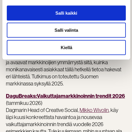
kiinnostavimmista highlighteista. Laajempaa läpikäyntiä
varten, ota yhteys yhteyshenkilöösi ja varaa yrityksellesi
Salli kaikki
yksityinen läpikäynti teille relevanteilla painotuksilla!
DaguBreaks: Monikanavainen haku -tutkimus
Salli valinta
(tammikuu 2026)
Dagmarin Lead Strategist, Owned Media
Henri
Kangassalo
ja Head of Creative Social
Mikko Wivolin
Kiellä
käyvät läpi tuoreen hakukäyttäytymisen tutkimustuloksia
ja avaavat markkinoijien ymmärrystä siitä, kuinka
monikanavaisesti asiakkaat tällä hetkellä tietoa hakevat
eri lähteistä. Tutkimus on toteutettu Suomen
markkinassa syksyllä 2025.
DaguBreaks:
Vaikuttajamarkkinoinnin trendit 2026
(tammikuu 2026)
Dagmarin Head of Creative Social,
Mikko Wivolin
, käy
läpi kuusi konkreettista havaintoa ja nousevaa
vaikuttajamarkkinoinnin trendiä vuodelle 2026
esimerkkien kautta. Tule kuulemaan, mihin suuntaan ala