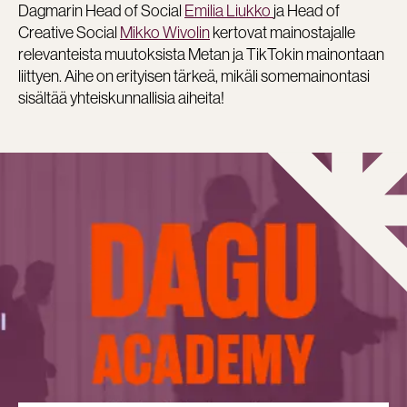
Dagmarin Head of Social
Emilia Liukko
ja Head of
Creative Social
Mikko Wivolin
kertovat mainostajalle
relevanteista muutoksista Metan ja TikTokin mainontaan
liittyen. Aihe on erityisen tärkeä, mikäli somemainontasi
sisältää yhteiskunnallisia aiheita!