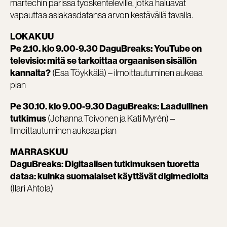
martechin parissa työskenteleville, jotka haluavat
vapauttaa asiakasdatansa arvon kestävällä tavalla.
LOKAKUU
Pe 2.10. klo 9.00-9.30 DaguBreaks: YouTube on
televisio: mitä se tarkoittaa orgaanisen sisällön
(Esa Töykkälä) – ilmoittautuminen aukeaa
kannalta?
pian
Pe 30.10. klo 9.00-9.30 DaguBreaks: Laadullinen
(Johanna Toivonen ja Kati Myrén) –
tutkimus
Ilmoittautuminen aukeaa pian
MARRASKUU
DaguBreaks: Digitaalisen tutkimuksen tuoretta
dataa: kuinka suomalaiset käyttävät digimedioita
(Ilari Ahtola)