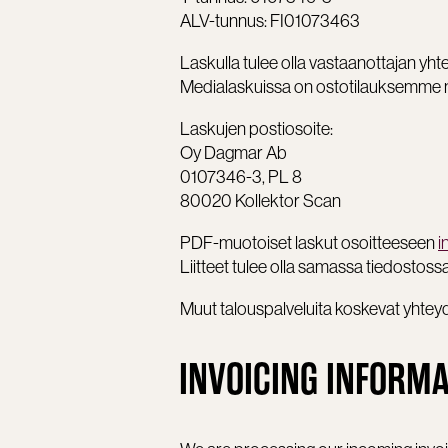
ALV-tunnus: FI01073463
Laskulla tulee olla vastaanottajan yhte
Medialaskuissa on ostotilauksemme nu
Laskujen postiosoite:
Oy Dagmar Ab
0107346-3, PL 8
80020 Kollektor Scan
PDF-muotoiset laskut osoitteeseen
i
Liitteet tulee olla samassa tiedostossa
Muut talouspalveluita koskevat yhtey
INVOICING INFORMA