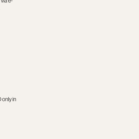
via e-
.
 only in