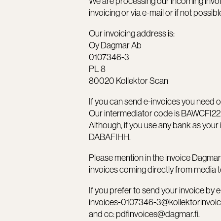
We are processing our incoming invoice
invoicing or via e-mail or if not poss
Our invoicing address is:
Oy Dagmar Ab
0107346-3
PL 8
80020 Kollektor Scan
If you can send e-invoices you need
Our intermediator code is BAWCFI22
Although, if you use any bank as your
DABAFIHH.
Please mention in the invoice Dagmar’
invoices coming directly from media 
If you prefer to send your invoice by 
invoices-0107346-3@kollektorinvoi
and cc: pdfinvoices@dagmar.fi.