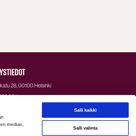
YSTIEDOT
atu 28, 00100 Helsinki
969 3011
r@dagmar.fi
Salli kaikki
uojaseloste
an
mar Oy 2026
sen median,
Salli valinta