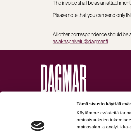
The invoice shall be as an attachment,
Please note that you can send only I
All other correspondence should be 
asiakaspalvelu@dagmar.fi
INTELLIGENT GROWTH.
Tämä sivusto käyttää eväs
Käytämme evästeitä tarjoa
ominaisuuksien tukemisee
mainosalan ja analytiikka-