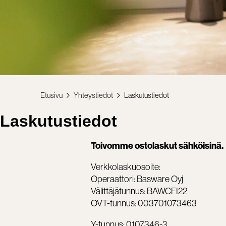
Etusivu
Yhteystiedot
Laskutustiedot
Laskutustiedot
Toivomme ostolaskut sähköisinä.
Verkkolaskuosoite:
Operaattori: Basware Oyj
Välittäjätunnus: BAWCFI22
OVT-tunnus: 003701073463
Y-tunnus: 0107346-3