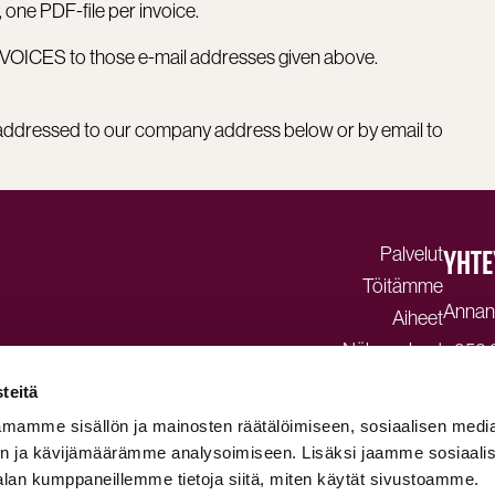
 one PDF-file per invoice.
NVOICES to those e-mail addresses given above.
addressed to our company address below or by email to
Palvelut
YHTE
Töitämme
Annank
Aiheet
Näkemykset
+358 
dagma
Ota yhteyttä
teitä
Tietos
mamme sisällön ja mainosten räätälöimiseen, sosiaalisen medi
© Dag
n ja kävijämäärämme analysoimiseen. Lisäksi jaamme sosiaali
alan kumppaneillemme tietoja siitä, miten käytät sivustoamme.