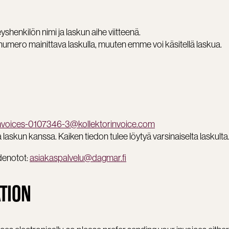
yshenkilön nimi ja laskun aihe viitteenä.
mero mainittava laskulla, muuten emme voi käsitellä laskua.
nvoices-0107346-3@kollektorinvoice.com
 laskun kanssa. Kaiken tiedon tulee löytyä varsinaiselta laskulta
denotot:
asiakaspalvelu@dagmar.fi
TION