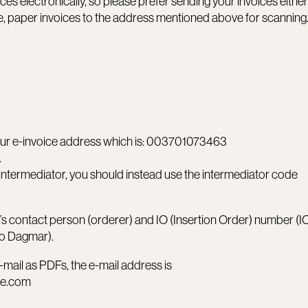
s electronically, so please prefer sending your invoices either 
ible, paper invoices to the address mentioned above for scanning
 our e-invoice address which is: 003701073463
.
 intermediator, you should instead use the intermediator code
s contact person (orderer) and IO (Insertion Order) number (IO
to Dagmar).
e-mail as PDFs, the e-mail address is
ce.com