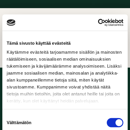
VUODEN BRÄNDI 2021 YLE JA
MUUTOSHERKKYYDEN SALAISUUS:
Tämä sivusto käyttää evästeitä
Q&A BRÄNDINRAKENTAJILLE
Käytämme evästeitä tarjoamamme sisällön ja mainosten
räätälöimiseen, sosiaalisen median ominaisuuksien
tukemiseen ja kävijämäärämme analysoimiseen. Lisäksi
jaamme sosiaalisen median, mainosalan ja analytiikka-
alan kumppaneillemme tietoja siitä, miten käytät
sivustoamme. Kumppanimme voivat yhdistää näitä
tietoja muihin tietoihin, joita olet antanut heille tai joita on
kerätty, kun olet käyttänyt heidän palvelujaan.
Suostumuksen
Välttämätön
valinta