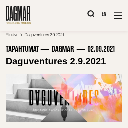
Siirry
sisältöön
When autocomplete r
EN
Etusivu
Daguventures 2.9.2021
TAPAHTUMAT
DAGMAR
02.09.2021
Daguventures 2.9.2021