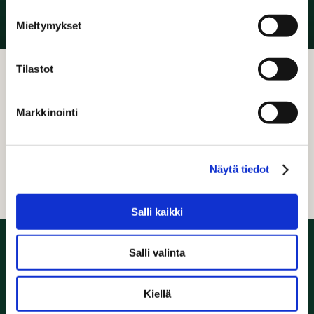
Mieltymykset
Tilastot
NUOTIOPIIRI: MARKKINOINTI X- JA
Markkinointi
Y-SUKUPOLVILLE: PITÄÄKÖ
BRÄNDISTÄ JA TUTUISTA
Näytä tiedot
KANAVISTA PÄÄSTÄÄ IRTI?
Salli kaikki
Salli valinta
Kiellä