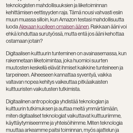
teknologisten mahdollisuuksien ja liiketoiminnan
kehittämisen eettisyyden raja. Tämä nousi vahvasti esiin
muun muassa silloin, kun Amazon testasi mahdollisuutta
luoda
Alexaan kuolleen omaisen äänen
. Rakkaan ääni voi
ehkä lohduttaa surutyössä, mutta entä jos ääni kehottaa
ostamaan jotain?
Digitaalisen kulttuurin tunteminen on avainasemassa, kun
rakennetaan liiketoimintaa, joka huomioi suurten
muutosten keskellä elävät ihmiset kaikkine tunteineen ja
tarpeineen. Aiheeseen kannattaa syventyä, vaikka
valtavan nopea kehitys vaikeuttaa pitkäaikaisten
kulttuuristen vaikutusten tutkimista.
Digitaalinen antropologia yhdistää teknologian ja
kulttuurin tutkimuksen ja auttaa meitä ymmärtämään,
miten digitaaliset teknologiat vaikuttavat kulttuuriimme,
käyttäytymiseemme ja yhteisöihimme. Miten teknologia
muuttaa arkeamme paitsi toiminnan, myös ajattelun ja