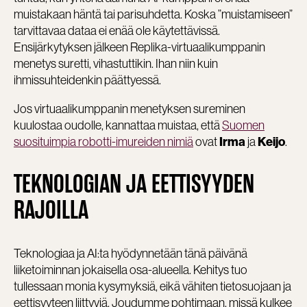
muistakaan häntä tai parisuhdetta. Koska ”muistamiseen”
tarvittavaa dataa ei enää ole käytettävissä.
Ensijärkytyksen jälkeen Replika-virtuaalikumppanin
menetys suretti, vihastuttikin. Ihan niin kuin
ihmissuhteidenkin päättyessä.
Jos virtuaalikumppanin menetyksen sureminen
kuulostaa oudolle, kannattaa muistaa, että
Suomen
suosituimpia robotti-imureiden nimiä
ovat
ja
.
Irma
Keijo
TEKNOLOGIAN JA EETTISYYDEN
RAJOILLA
Teknologiaa ja AI:ta hyödynnetään tänä päivänä
liiketoiminnan jokaisella osa-alueella. Kehitys tuo
tullessaan monia kysymyksiä, eikä vähiten tietosuojaan ja
eettisyyteen liittyviä. Joudumme pohtimaan, missä kulkee