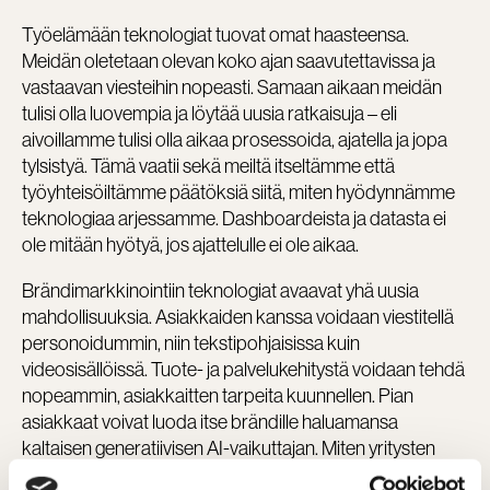
Työelämään teknologiat tuovat omat haasteensa.
Meidän oletetaan olevan koko ajan saavutettavissa ja
vastaavan viesteihin nopeasti. Samaan aikaan meidän
tulisi olla luovempia ja löytää uusia ratkaisuja – eli
aivoillamme tulisi olla aikaa prosessoida, ajatella ja jopa
tylsistyä. Tämä vaatii sekä meiltä itseltämme että
työyhteisöiltämme päätöksiä siitä, miten hyödynnämme
teknologiaa arjessamme. Dashboardeista ja datasta ei
ole mitään hyötyä, jos ajattelulle ei ole aikaa.
Brändimarkkinointiin teknologiat avaavat yhä uusia
mahdollisuuksia. Asiakkaiden kanssa voidaan viestitellä
personoidummin, niin tekstipohjaisissa kuin
videosisällöissä. Tuote- ja palvelukehitystä voidaan tehdä
nopeammin, asiakkaitten tarpeita kuunnellen. Pian
asiakkaat voivat luoda itse brändille haluamansa
kaltaisen generatiivisen AI-vaikuttajan. Miten yritysten
tulisi huomioida tämä kaikki palvelukehityksessään?