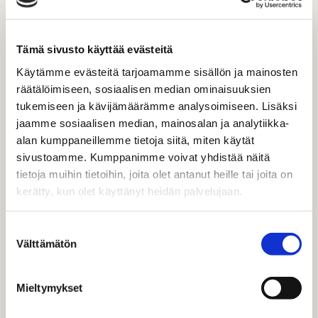
DIGITAALISEN ARJEN HAVAINNOINTI
Tämä sivusto käyttää evästeitä
AUTTAA YMMÄRTÄMÄÄN
Käytämme evästeitä tarjoamamme sisällön ja mainosten
MUUTOKSIA – AJOISSA
räätälöimiseen, sosiaalisen median ominaisuuksien
tukemiseen ja kävijämäärämme analysoimiseen. Lisäksi
jaamme sosiaalisen median, mainosalan ja analytiikka-
Tärkeintä on ymmärtää, mikä ohjaa muutosta. Työkalut
alan kumppaneillemme tietoja siitä, miten käytät
pohjaavat aina jonkun näkemyksiin esimerkiksi siitä,
sivustoamme. Kumppanimme voivat yhdistää näitä
millaisia kuvia luodaan tai millaista tekstiä tuotetaan.
tietoja muihin tietoihin, joita olet antanut heille tai joita on
Klassinen esimerkki on pyytää
tekoälyä
luomaan kuvan
kerätty, kun olet käyttänyt heidän palvelujaan.
toimitusjohtajasta – ja tutkia, vastaako se tämän päivän
todellisuutta omassa yhteiskunnassamme.
Suostumuksen
Välttämätön
Digitaalista arkea kannattaa havainnoida
valinta
antropologisesti ja miettiä eri teknologioiden vaikutusta
niin omaan kuin potentiaalisten kohderyhmien elämään.
Mieltymykset
Miten teknologia muokkaa arkeamme, ajatteluamme ja
sosiaalisia suhteitamme. Kun digitaalisia alustoja tutkailee