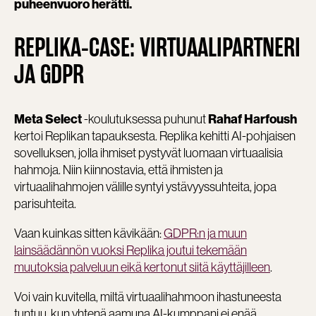
puheenvuoro herätti.
REPLIKA-CASE: VIRTUAALIPARTNERI
JA GDPR
-koulutuksessa puhunut
Meta Select
Rahaf Harfoush
kertoi Replikan tapauksesta. Replika kehitti AI-pohjaisen
sovelluksen, jolla ihmiset pystyvät luomaan virtuaalisia
hahmoja. Niin kiinnostavia, että ihmisten ja
virtuaalihahmojen välille syntyi ystävyyssuhteita, jopa
parisuhteita.
Vaan kuinkas sitten kävikään:
GDPR:n ja muun
lainsäädännön vuoksi Replika joutui tekemään
muutoksia palveluun eikä kertonut siitä käyttäjilleen
.
Voi vain kuvitella, miltä virtuaalihahmoon ihastuneesta
tuntuu, kun yhtenä aamuna AI-kumppani ei enää