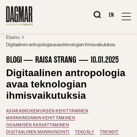
Siirry
sisältöön
When autocomplete r
EN
Etusivu
Digitaalinen antropologia avaa teknologian ihmisvaikutuksia
BLOGI
RAISA STRANG
10.01.2025
Digitaalinen antropologia
avaa teknologian
ihmisvaikutuksia
ASIAKASKOKEMUKSEN KEHITTÄMINEN
MARKKINOINNIN KEHITTÄMINEN
OSAAMISEN KASVATTAMINEN
DIGITAALINEN MARKKINOINTI
TEKOÄLY
TRENDIT