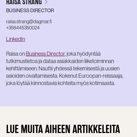
RAISA STRANG
BUSINESS DIRECTOR
raisa.strang@dagmar.fi
+358445350024
LinkedIn
Raisa on
Business Director
, joka hyödyntää
tutkimustietoa ja dataa asiakkaiden liiketoiminnan
kehittämiseen. Nauttii yhdessä tekemisestä ja uusien
asioiden oivaltamisesta. Kokenut Euroopan-reissaaja,
joka löytää kiinnostavia kohteita myös kotimaasta.
LUE MUITA AIHEEN ARTIKKELEITA