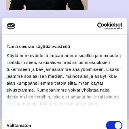
SAKARI PALMU
LEAD STRATEGIST, INSIGHT DRIVEN DATA
sakari.palmu@dagmar.fi
+358400244793
Tämä sivusto käyttää evästeitä
Sakari luotsaa
Dagmarin Tiedolla Johtamisen
tiimissä
Käytämme evästeitä tarjoamamme sisällön ja mainosten
Insight-pohjaisten datapalveluiden kehitystä ja auttaa
räätälöimiseen, sosiaalisen median ominaisuuksien
asiakasymmärrykseen liittyvissä haasteissa. Häntä
tukemiseen ja kävijämäärämme analysoimiseen. Lisäksi
kiinnostaa erityisesti ihmisymmärryksen ja teknologian
jaamme sosiaalisen median, mainosalan ja analytiikka-
suhde päätöksenteossa. Vapaa-ajan täyttävät lapset,
alan kumppaneillemme tietoja siitä, miten käytät
kulttuuri, pyöräily sekä suunnitelmat kesän matkoista ja
sivustoamme. Kumppanimme voivat yhdistää näitä
purjehduksista.
tietoja muihin tietoihin, joita olet antanut heille tai joita on
kerätty, kun olet käyttänyt heidän palvelujaan.
Suostumuksen
Välttämätön
valinta