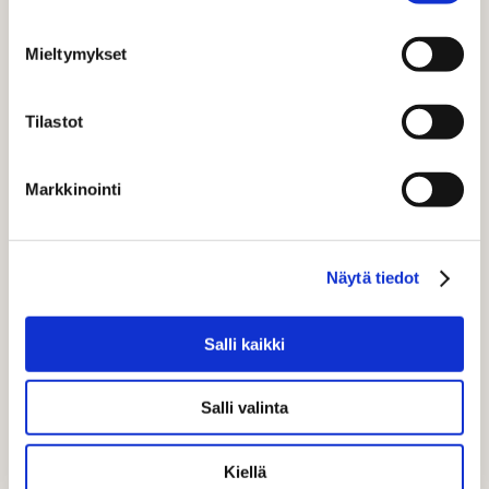
SAKARIN NÄKEMYKSIÄ
Mieltymykset
Tilastot
Markkinointi
Näytä tiedot
Salli kaikki
Salli valinta
BLOGI
Strateginen segmentointi –
Kiellä