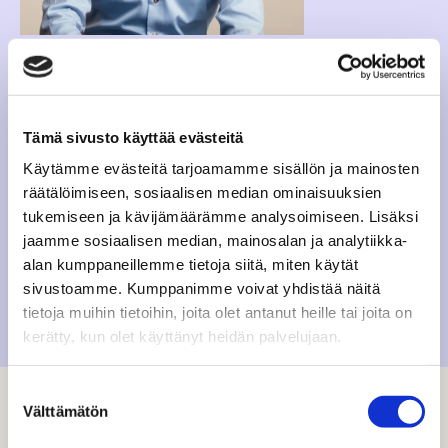
TOMI SUOJOKI
CHIEF BUSINESS OFFICER
tomi.suojoki@dagmar.fi
Tämä sivusto käyttää evästeitä
+358407795857
Käytämme evästeitä tarjoamamme sisällön ja mainosten
LinkedIn
räätälöimiseen, sosiaalisen median ominaisuuksien
tukemiseen ja kävijämäärämme analysoimiseen. Lisäksi
Tomi on tuloksellisuudesta kiinnostunut, kokenut
jaamme sosiaalisen median, mainosalan ja analytiikka-
liiketoiminnan kehittäjä. Vapaa-aikaansa hän viettää
alan kumppaneillemme tietoja siitä, miten käytät
perheen, urheilun ja kirjojen parissa.
sivustoamme. Kumppanimme voivat yhdistää näitä
tietoja muihin tietoihin, joita olet antanut heille tai joita on
kerätty, kun olet käyttänyt heidän palvelujaan.
Suostumuksen
Välttämätön
valinta
TOMIN NÄKEMYKSIÄ