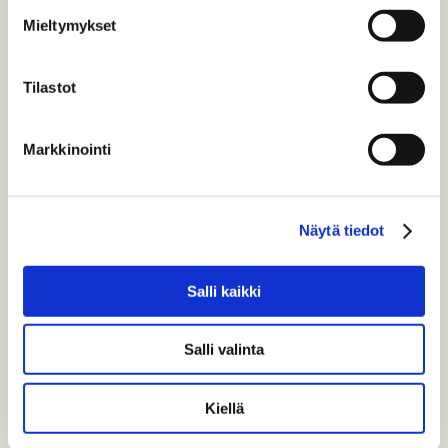
Mieltymykset
Tilastot
Markkinointi
Näytä tiedot
Salli kaikki
BLOGI
Salli valinta
Rahapelialan vapautuminen vaikuttaa
Kiellä
sinunkin markkinointiisi