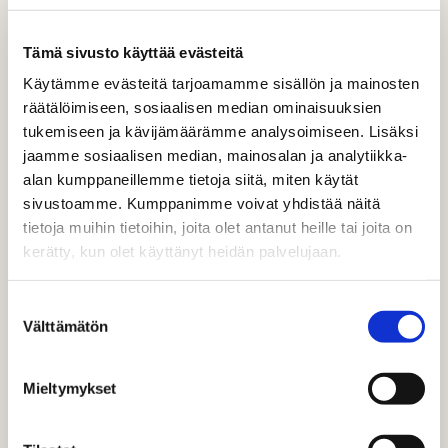
Tämä sivusto käyttää evästeitä
Käytämme evästeitä tarjoamamme sisällön ja mainosten
räätälöimiseen, sosiaalisen median ominaisuuksien
Etusivu
Aiheet
Verkkokauppa
tukemiseen ja kävijämäärämme analysoimiseen. Lisäksi
jaamme sosiaalisen median, mainosalan ja analytiikka-
Verkkokauppa
alan kumppaneillemme tietoja siitä, miten käytät
sivustoamme. Kumppanimme voivat yhdistää näitä
Digitaalisessa markkinoinnissa on tärkeää, että viestisi
tietoja muihin tietoihin, joita olet antanut heille tai joita on
näkyy oikeissa paikoissa ja kanavissa – mutta se on vain
kerätty, kun olet käyttänyt heidän palvelujaan.
puolet tarinasta. Pelkästä näkyvyydestä ei ole hyötyä, ja
yksinään trafiikilla et kasvata liiketoimintaasi.
Suostumuksen
Välttämätön
valinta
Myynnin kasvuun tähtäävät verkkosivut rakennetaan
tuotelähtöisyyden sijaan asiakastarpeesta eli
Mieltymykset
vastaamaan asiakkaan kysymyksiin, sillä nämä sisällöt
kuljettavat asiakasta eteenpäin ostoprosessissa. Kun
yritys tarjoaa sivustollaan asiakkaalle relevanttia tietoa, se