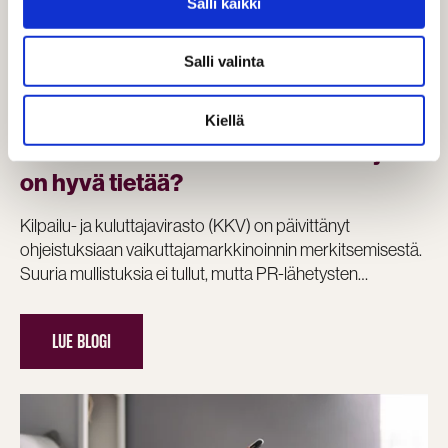
Salli kaikki
BLOGI
Salli valinta
KKV:n uudet linjaukset
vaikuttajamarkkinoinnin
Kiellä
merkitsemiseen – mitä markkinoijan
on hyvä tietää?
Kilpailu- ja kuluttajavirasto (KKV) on päivittänyt
ohjeistuksiaan vaikuttajamarkkinoinnin merkitsemisestä.
Suuria mullistuksia ei tullut, mutta PR-lähetysten…
LUE BLOGI