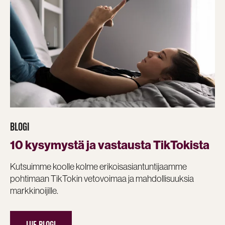
BLOGI
10 ky­sy­mys­tä ja vas­taus­ta Tik­To­kis­ta
Kutsuimme koolle kolme erikoisasiantuntijaamme
pohtimaan TikTokin vetovoimaa ja mahdollisuuksia
markkinoijille.
LUE BLOGI