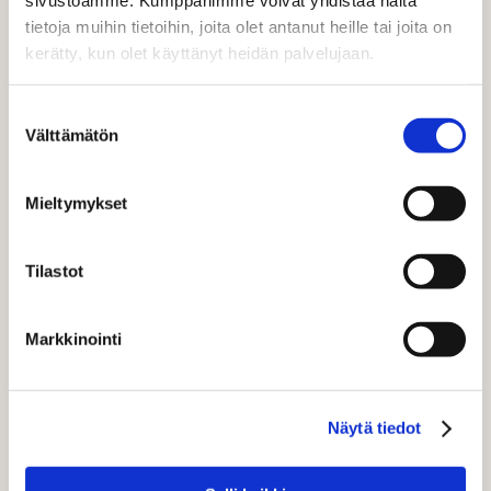
sivustoamme. Kumppanimme voivat yhdistää näitä
Lue, miten rakennat strategisella vaikuttajayhteistyöllä
tietoja muihin tietoihin, joita olet antanut heille tai joita on
pysyvämpää muistijälkeä ja ohjaat ostopäätöksiä
kerätty, kun olet käyttänyt heidän palvelujaan.
pitkälläkin aikavälillä. Vaikuttajamarkkinointi kasvoi
Suomessa…
Suostumuksen
Välttämätön
valinta
LUE BLOGI
Mieltymykset
Tilastot
Markkinointi
Näytä tiedot