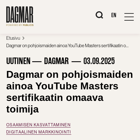
Siirry
sisältöön
When autocomplete r
EN
Etusivu
Dagmar on pohjoismaiden ainoa YouTube Masters sertifikaatin omaava toimija
UUTINEN
DAGMAR
03.09.2025
Dagmar on pohjoismaiden
ainoa YouTube Masters
sertifikaatin omaava
toimija
OSAAMISEN KASVATTAMINEN
DIGITAALINEN MARKKINOINTI