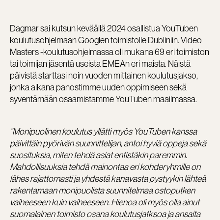
Dagmar sai kutsun keväällä 2024 osallistua YouTuben
koulutusohjelmaan Googlen toimistolle Dubliniin. Video
Masters -koulutusohjelmassa oli mukana 69 eri toimiston
tai toimijan jäsentä useista EMEAn eri maista. Näistä
päivistä starttasi noin vuoden mittainen koulutusjakso,
jonka aikana panostimme uuden oppimiseen sekä
syventämään osaamistamme YouTuben maailmassa.
”Monipuolinen koulutus yllätti myös YouTuben kanssa
päivittäin pyörivän suunnittelijan, antoi hyviä oppeja sekä
suosituksia, miten tehdä asiat entistäkin paremmin.
Mahdollisuuksia tehdä mainontaa eri kohderyhmille on
lähes rajattomasti ja yhdestä kanavasta pystyykin lähteä
rakentamaan monipuolista suunnitelmaa ostoputken
vaiheeseen kuin vaiheeseen. Hienoa oli myös olla ainut
suomalainen toimisto osana koulutusjatksoa ja ansaita