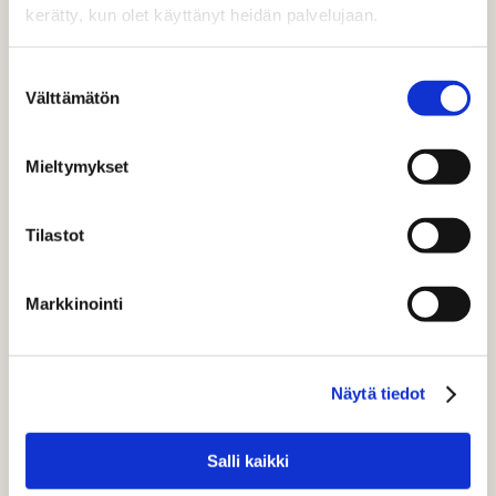
tekemiseen.
kerätty, kun olet käyttänyt heidän palvelujaan.
Niin tai näin, tekoälyn ympärille kaivataan todella vahvaa
regulaatiota. Pelisäännöt ja lait on kirjoitettava nyt.
Suostumuksen
Välttämätön
valinta
REBECCA HENDERSON, PROFESSOR,
Mieltymykset
AUTHOR, ECONOMIST
Tilastot
Rebecca korosti “purposen” merkitystä liiketoiminnassa.
Yritysten pitää määritellä itselleen päämäärä – eikä
Markkinointi
operoida vain tehdäkseen sokeasti lisää rahaa
osakkeenomistajille vailla päämäärää ja kestävällä
pohjalla olevaa liiketoimintaa.
Näytä tiedot
Nordic Business Forum 2024
järjestetään 25.–26.
syyskuuta Helsingin Messukeskuksessa. Ensi vuonna
Salli kaikki
teemana on Courageous Leadership.