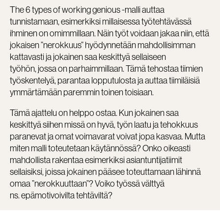
The 6 types of working genious -malli auttaa
tunnistamaan, esimerkiksi millaisessa työtehtävässä
ihminen on omimmillaan. Näin työt voidaan jakaa niin, että
jokaisen ”nerokkuus” hyödynnetään mahdollisimman
kattavasti ja jokainen saa keskittyä sellaiseen
työhön, jossa on parhaimmillaan. Tämä tehostaa tiimien
työskentelyä, parantaa lopputulosta ja auttaa tiimiläisiä
ymmärtämään paremmin toinen toisiaan.
Tämä ajattelu on helppo ostaa. Kun jokainen saa
keskittyä siihen missä on hyvä, työn laatu ja tehokkuus
paranevat ja omat voimavarat voivat jopa kasvaa. Mutta
miten malli toteutetaan käytännössä? Onko oikeasti
mahdollista rakentaa esimerkiksi asiantuntijatiimit
sellaisiksi, joissa jokainen pääsee toteuttamaan lähinnä
omaa ”nerokkuuttaan”? Voiko työssä välttyä
ns. epämotivoivilta tehtäviltä?