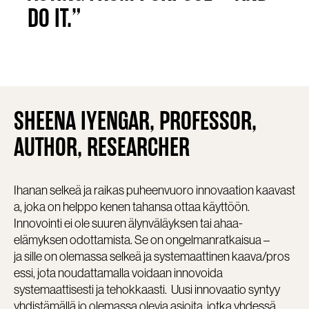
DO IT.”
SHEENA IYENGAR, PROFESSOR,
AUTHOR, RESEARCHER
Ihanan selkeä ja raikas puheenvuoro innovaation kaavast
a, joka on helppo kenen tahansa ottaa käyttöön.
Innovointi ei ole suuren älynväläyksen tai ahaa-
elämyksen odottamista. Se on ongelmanratkaisua –
ja sille on olemassa selkeä ja systemaattinen kaava/pros
essi, jota noudattamalla voidaan innovoida
systemaattisesti ja tehokkaasti. Uusi innovaatio syntyy
yhdistämällä jo olemassa olevia asioita, jotka yhdessä