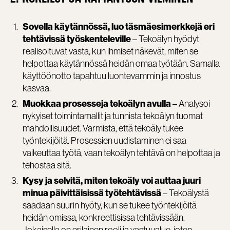
Sovella käytännössä, luo täsmäesimerkkejä eri
– Tekoälyn hyödyt
tehtävissä työskenteleville
realisoituvat vasta, kun ihmiset näkevät, miten se
helpottaa käytännössä heidän omaa työtään. Samalla
käyttöönotto tapahtuu luontevammin ja innostus
kasvaa.
– Analysoi
Muokkaa prosesseja tekoälyn avulla
nykyiset toimintamallit ja tunnista tekoälyn tuomat
mahdollisuudet. Varmista, että tekoäly tukee
työntekijöitä. Prosessien uudistaminen ei saa
vaikeuttaa työtä, vaan tekoälyn tehtävä on helpottaa ja
tehostaa sitä.
Kysy ja selvitä, miten tekoäly voi auttaa juuri
– Tekoälystä
minua päivittäisissä työtehtävissä
saadaan suurin hyöty, kun se tukee työntekijöitä
heidän omissa, konkreettisissa tehtävissään.
Jokaisella on erilainen rooli ja vastuualue, joten