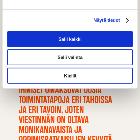
asettaa yrityksille ja organisaatioille vastuun varmistaa,
että teknologiaa hyödynnetään oikeudenmukaisesti,
Näytä tiedot
läpinäkyvästi ja eettisesti kestävällä tavalla. Tämä
korostuu erityisesti asiantuntijaorganisaatioissa, joissa
asiakasluottamus, datan luotettavuus ja vastuullisuus
Salli kaikki
ovat kriittisiä tekijöitä.
Salli valinta
Kiellä
IHMISET OMAKSUVAT UUSIA
TOIMINTATAPOJA ERI TAHDISSA
JA ERI TAVOIN, JOTEN
VIESTINNÄN ON OLTAVA
MONIKANAVAISTA JA
OPPIMISRATKAISUJEN KEVYITÄ.