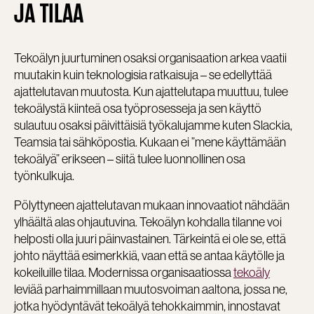
JA TILAA
Tekoälyn juurtuminen osaksi organisaation arkea vaatii
muutakin kuin teknologisia ratkaisuja – se edellyttää
ajattelutavan muutosta. Kun ajattelutapa muuttuu, tulee
tekoälystä kiinteä osa työprosesseja ja sen käyttö
sulautuu osaksi päivittäisiä työkalujamme kuten Slackia,
Teamsia tai sähköpostia. Kukaan ei ”mene käyttämään
tekoälyä” erikseen – siitä tulee luonnollinen osa
työnkulkuja.
Pölyttyneen ajattelutavan mukaan innovaatiot nähdään
ylhäältä alas ohjautuvina. Tekoälyn kohdalla tilanne voi
helposti olla juuri päinvastainen. Tärkeintä ei ole se, että
johto näyttää esimerkkiä, vaan että se antaa käytölle ja
kokeiluille tilaa. Modernissa organisaatiossa
tekoäly
leviää parhaimmillaan muutosvoiman aaltona, jossa ne,
jotka hyödyntävät tekoälyä tehokkaimmin, innostavat