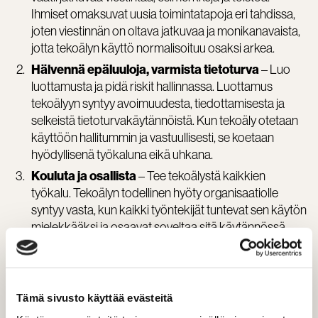
Ihmiset omaksuvat uusia toimintatapoja eri tahdissa,
joten viestinnän on oltava jatkuvaa ja monikanavaista,
jotta tekoälyn käyttö normalisoituu osaksi arkea.
– Luo
Hälvennä epäluuloja, varmista tietoturva
luottamusta ja pidä riskit hallinnassa. Luottamus
tekoälyyn syntyy avoimuudesta, tiedottamisesta ja
selkeistä tietoturvakäytännöistä. Kun tekoäly otetaan
käyttöön hallitummin ja vastuullisesti, se koetaan
hyödyllisenä työkaluna eikä uhkana.
– Tee tekoälystä kaikkien
Kouluta ja osallista
työkalu. Tekoälyn todellinen hyöty organisaatiolle
syntyy vasta, kun kaikki työntekijät tuntevat sen käytön
mielekkääksi ja osaavat soveltaa sitä käytännössä.
Käytä matalan kynnyksen oppimisratkaisuja – Lyhyet
videot, webinaarit, työpajat ja prompt-a-thonit tekevät
oppimisesta joustavaa.
Tämä sivusto käyttää evästeitä
Hyödynnä parhaita käytäntöjä oman toimialan
– Katso, mitä muut tekevät, ja sovella
ulkopuolelta