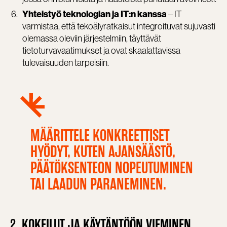
– IT
Yhteistyö teknologian ja IT:n kanssa
varmistaa, että tekoälyratkaisut integroituvat sujuvasti
olemassa oleviin järjestelmiin, täyttävät
tietoturvavaatimukset ja ovat skaalattavissa
tulevaisuuden tarpeisiin.
MÄÄRITTELE KONKREETTISET
HYÖDYT, KUTEN AJANSÄÄSTÖ,
PÄÄTÖKSENTEON NOPEUTUMINEN
TAI LAADUN PARANEMINEN.
2.
KOKEILUT JA KÄYTÄNTÖÖN VIEMINEN