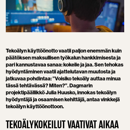
Tekoälyn käyttöönotto vaatii paljon enemmän kuin
päätöksen maksullisen työkalun hankkimisesta ja
pari kannustavaa sanaa: kokeile ja jaa. Sen tehokas
hyödyntäminen vaatii ajattelutavan muutosta ja
jatkuvaa pohdintaa: ”Voisiko tekoäly auttaa minua
tässä tehtävässä? Miten?”. Dagmarin
projektipäällikkö Julia Huusko, innokas tekoälyn
hyödyntäjä ja osaamisen kehittäjä, antaa vinkkejä
tekoälyn käyttöönottoon.
TEKOÄLYKOKEILUT VAATIVAT AIKAA