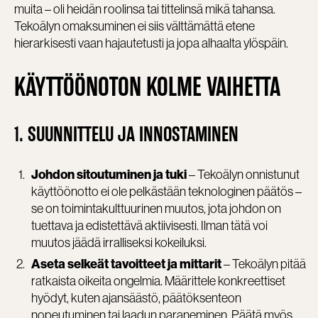
muita – oli heidän roolinsa tai tittelinsä mikä tahansa.
Tekoälyn omaksuminen ei siis välttämättä etene
hierarkisesti vaan hajautetusti ja jopa alhaalta ylöspäin.
KÄYTTÖÖNOTON KOLME VAIHETTA
1. SUUNNITTELU JA INNOSTAMINEN
– Tekoälyn onnistunut
Johdon sitoutuminen ja tuki
käyttöönotto ei ole pelkästään teknologinen päätös –
se on toimintakulttuurinen muutos, jota johdon on
tuettava ja edistettävä aktiivisesti. Ilman tätä voi
muutos jäädä irralliseksi kokeiluksi.
– Tekoälyn pitää
Aseta selkeät tavoitteet ja mittarit
ratkaista oikeita ongelmia. Määrittele konkreettiset
hyödyt, kuten ajansäästö, päätöksenteon
nopeutuminen tai laadun paraneminen. Päätä myös,