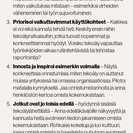
miten vaikutuksia mitataan – esimerkiksi virheiden
väheneminen tai työn sujuvoituminen.
– Kaikkea
Priorisoi vaikuttavimmat käyttökohteet
ei voi eikä kannata tehdä heti. Keskity ensin niihin
tekoälyratkaisuihin, jotka tuovat nopeimmat ja
konkreettisimmat hyödyt. Voisiko tekoäly vapauttaa
työntekijöiden aikaa rutiinitehtävistä tai tehostaa
raportointia?
– Näytä
Innosta ja inspiroi esimerkin voimalla
konkreettisia onnistumisia: miten tekoäly on auttanut
muissa yrityksissä tai omassa organisaatiossa. Pilotoi
matalalla kynnyksellä. Jaa onnistumistarinoita ja anna
henkilöstön kertoa omista kokemuksistaan.
– hyödynnä sisäisiä
Jotkut ovat jo toisia edellä
tekoälylähettiläitä – Anna edelläkävijöille näkyvyyttä ja
kannusta heitä avoimeen tiedon jakamiseen omista
kokemuksistaan. Rohkaise kokeiluja ja luo kulttuuri,
jossa onnistumisista ja haasteista puhutaan avoimesti.