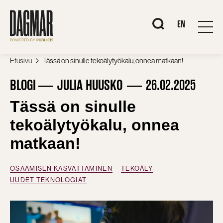
Siirry
sisältöön
When autocomplete r
EN
Etusivu
Tässä on sinulle tekoälytyökalu, onnea matkaan!
BLOGI
JULIA HUUSKO
26.02.2025
Tässä on sinulle
tekoälytyökalu, onnea
matkaan!
OSAAMISEN KASVATTAMINEN
TEKOÄLY
UUDET TEKNOLOGIAT