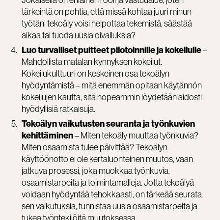
tärkeintä on pohtia, että missä kohtaa juuri minun
työtäni tekoäly voisi helpottaa tekemistä, säästää
aikaa tai tuoda uusia oivalluksia?
–
Luo turvalliset puitteet pilotoinnille ja kokeilulle
Mahdollista matalan kynnyksen kokeilut.
Kokeilukulttuuri on keskeinen osa tekoälyn
hyödyntämistä – mitä enemmän opitaan käytännön
kokeilujen kautta, sitä nopeammin löydetään aidosti
hyödyllisiä ratkaisuja.
Tekoälyn vaikutusten seuranta ja työnkuvien
– Miten tekoäly muuttaa työnkuvia?
kehittäminen
Miten osaamista tulee päivittää? Tekoälyn
käyttöönotto ei ole kertaluonteinen muutos, vaan
jatkuva prosessi, joka muokkaa työnkuvia,
osaamistarpeita ja toimintamalleja. Jotta tekoälyä
voidaan hyödyntää tehokkaasti, on tärkeää seurata
sen vaikutuksia, tunnistaa uusia osaamistarpeita ja
tukea työntekijöitä muutoksessa.