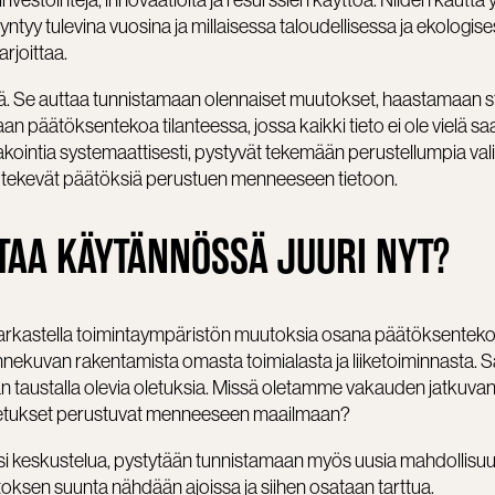
investointeja, innovaatioita ja resurssien käyttöä. Niiden kautta 
 syntyy tulevina vuosina ja millaisessa taloudellisessa ja ekologis
rjoittaa.
tä. Se auttaa tunnistamaan olennaiset muutokset, haastamaan s
an päätöksentekoa tilanteessa, jossa kaikki tieto ei ole vielä saat
kointia systemaattisesti, pystyvät tekemään perustellumpia vali
a tekevät päätöksiä perustuen menneeseen tietoon.
TAA KÄYTÄNNÖSSÄ JUURI NYT?
arkastella toimintaympäristön muutoksia osana päätöksentek
annekuvan rakentamista omasta toimialasta ja liiketoiminnasta. 
egian taustalla olevia oletuksia. Missä oletamme vakauden jatkuvan
letukset perustuvat menneeseen maailmaan?
keskustelua, pystytään tunnistamaan myös uusia mahdollisuu
uutoksen suunta nähdään ajoissa ja siihen osataan tarttua.