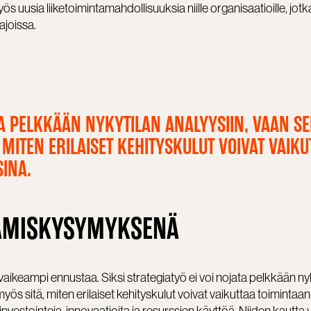
ös uusia liiketoimintamahdollisuuksia niille organisaatioille, jot
joissa.
TA PELKKÄÄN NYKYTILAN ANALYYSIIN, VAAN S
 MITEN ERILAISET KEHITYSKULUT VOIVAT VAIKU
SINA.
AMISKYSYMYKSENÄ
aikeampi ennustaa. Siksi strategiatyö ei voi nojata pelkkään ny
yös sitä, miten erilaiset kehityskulut voivat vaikuttaa toimintaan