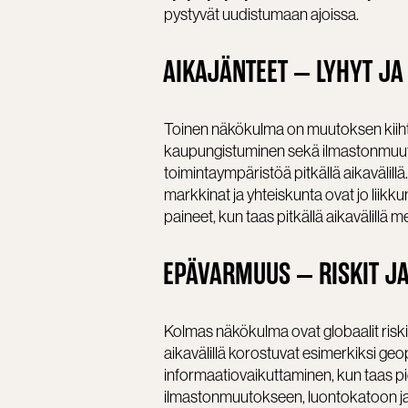
pystyvät uudistumaan ajoissa.
AIKAJÄNTEET – LYHYT JA
Toinen näkökulma on muutoksen kiihtyv
kaupungistuminen sekä ilmastonmuu
toimintaympäristöä pitkällä aikavälillä
markkinat ja yhteiskunta ovat jo liikku
paineet, kun taas pitkällä aikavälill
EPÄVARMUUS – RISKIT J
Kolmas näkökulma ovat globaalit riski
aikavälillä korostuvat esimerkiksi geop
informaatiovaikuttaminen, kun taas pi
ilmastonmuutokseen, luontokatoon ja l