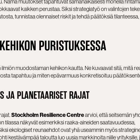
Nämä muutokset tapahtuvat samanaikaisesti monella rintamal
muokkaavat kaikken perustaa. Siksi strategiatyö on valintojen tek
ta, tunnistaa olennaiset riskit ja tehdä päätöksiä tilanteessa,
 KEHIKON PURISTUKSESSA
n ilmiön muodostaman kehikon kautta. Ne kuvaavat sitä, mitä r
uutosta tapahtuu ja miten epävarmuus konkretisoituu päätöksen
S JA PLANETAARISET RAJAT
Stockholm Resilience Centre
ajat.
arvioi, että seitsemän y
nnon tilassa näkyvät esimerkiksi raaka-aineiden saatavuudessa,
 Siksi ekologiset reunaehdot ovat yhä useammin myös strategin
hti kestävämpää taloutta luo uusia markkinoita niille yrityksille, 