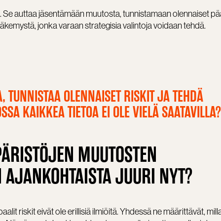
aa. Se auttaa jäsentämään muutosta, tunnistamaan olennaiset p
äkemystä, jonka varaan strategisia valintoja voidaan tehdä.
 TUNNISTAA OLENNAISET RISKIT JA TEHDÄ
SSA KAIKKEA TIETOA EI OLE VIELÄ SAATAVILLA?
PÄRISTÖJEN MUUTOSTEN
AJANKOHTAISTA JUURI NYT?
alit riskit eivät ole erillisiä ilmiöitä. Yhdessä ne määrittävät, mill