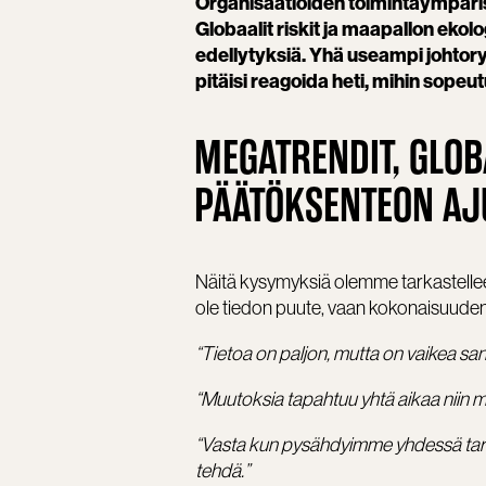
Organisaatioiden toimintaympäris
Globaalit riskit ja maapallon eko
edellytyksiä. Yhä useampi johtor
pitäisi reagoida heti, mihin sopeutu
MEGATRENDIT, GLOB
PÄÄTÖKSENTEON AJ
Näitä kysymyksiä olemme tarkastelle
ole tiedon puute, vaan kokonaisuude
“Tietoa on paljon, mutta on vaikea sano
“Muutoksia tapahtuu yhtä aikaa niin mo
“Vasta kun pysähdyimme yhdessä tarka
tehdä.”