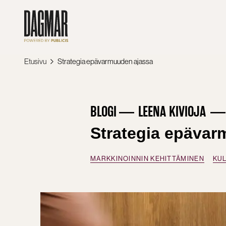
Siirry
sisältöön
Etusivu
Strategia epävarmuuden ajassa
BLOGI
LEENA KIVIOJA
Strategia epävar
MARKKINOINNIN KEHITTÄMINEN
KU