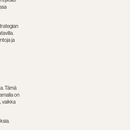
yritykset
essa
trategian
avilla.
ntoja ja
oa. Tämä
Samalla on
, vaikka
ksia.