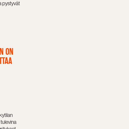
ka pystyvät
EN ON
TTAA
kytilan
 tulevina