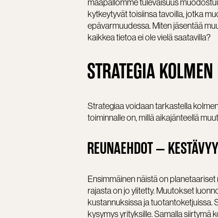
maapallomme tulevaisuus muodostuu. 
kytkeytyvät toisiinsa tavoilla, jotka 
epävarmuudessa. Miten jäsentää muutos
kaikkea tietoa ei ole vielä saatavilla?
STRATEGIA KOLMEN
Strategiaa voidaan tarkastella kolme
toiminnalle on, millä aikajänteellä m
REUNAEHDOT – KESTÄVYY
Ensimmäinen näistä on planetaariset r
rajasta on jo ylitetty. Muutokset luo
kustannuksissa ja tuotantoketjuissa.
kysymys yrityksille. Samalla siirtymä ko