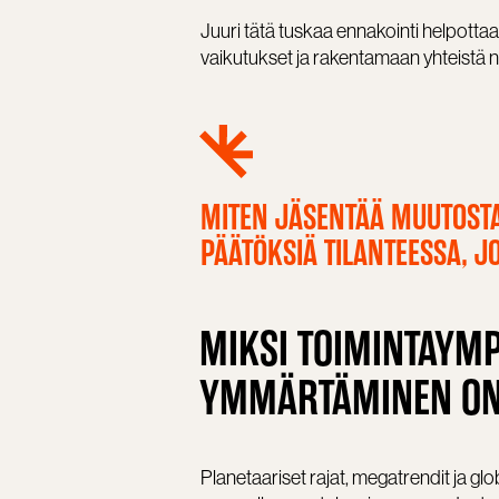
Juuri tätä tuskaa ennakointi helpott
vaikutukset ja rakentamaan yhteistä n
MITEN JÄSENTÄÄ MUUTOSTA,
PÄÄTÖKSIÄ TILANTEESSA, JO
MIKSI TOIMINTAYM
YMMÄRTÄMINEN ON 
Planetaariset rajat, megatrendit ja globa