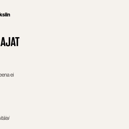
ksiin
RAJAT
eena ei
täisi