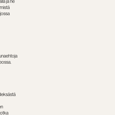
la ja ne
emistä
 jossa
eunaehtoja
teossa.
hdeksästä
en
jotka