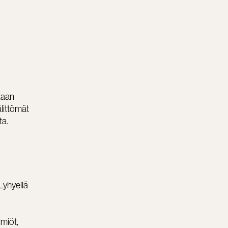
ntaan
älittömät
ta.
 Lyhyellä
lmiöt,