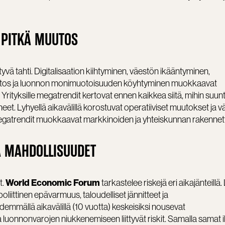
 PITKÄ MUUTOS
ä tahti. Digitalisaation kiihtyminen, väestön ikääntyminen,
tos ja luonnon monimuotoisuuden köyhtyminen muokkaavat
. Yrityksille megatrendit kertovat ennen kaikkea siitä, mihin suu
neet. Lyhyellä aikavälillä korostuvat operatiiviset muutokset ja v
ä megatrendit muokkaavat markkinoiden ja yhteiskunnan rakennet
A MAHDOLLISUUDET
World Economic Forum
t.
tarkastelee riskejä eri aikajänteillä.
oliittinen epävarmuus, taloudelliset jännitteet ja
demmällä aikavälillä (10 vuotta) keskeisiksi nousevat
uonnonvarojen niukkenemiseen liittyvät riskit. Samalla samat i