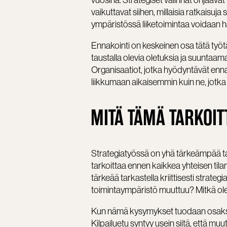
vuosina. Strategiset valinnat ohjaavat 
vaikuttavat siihen, millaisia ratkaisuja
ympäristössä liiketoimintaa voidaan ha
Ennakointi on keskeinen osa tätä työ
taustalla olevia oletuksia ja suuntaama
Organisaatiot, jotka hyödyntävät enna
liikkumaan aikaisemmin kuin ne, jotk
MITÄ TÄMÄ TARKOIT
Strategiatyössä on yhä tärkeämpää t
tarkoittaa ennen kaikkea yhteisen til
tärkeää tarkastella kriittisesti strat
toimintaympäristö muuttuu? Mitkä o
Kun nämä kysymykset tuodaan osaksi 
Kilpailuetu syntyy usein siitä, että m