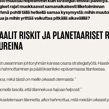
tö muuttuu nopeammin kuin strategiat ehtivät päivittyä.
logiset rajat muokkaavat samanaikaisesti liiketoiminnan
yhmä pohtii tällä hetkellä samaa kysymystä: mihin muuto
a ja mihin yrittää vaikuttaa pitkällä aikavälillä?
AALIT RISKIT JA PLANETAARISET 
UREINA
et useamman johtoryhmän kanssa osana strategiatyötä. Haast
n hahmottaminen ja päätöksenteko epävarmassa tilanteessa.
a, mikä tästä on meille oikeasti olennaista.”
nella tasolla, että tilannekuva hajoaa helposti.”
stelemaan tilannetta, alkoi hahmottua, mitä meidän oikeasti pi