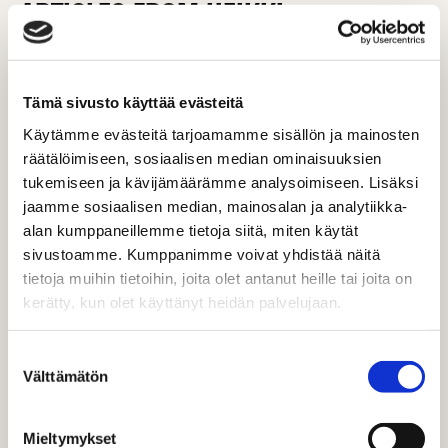
ARTICLES FROM HEIKKI
Tämä sivusto käyttää evästeitä
Käytämme evästeitä tarjoamamme sisällön ja mainosten
räätälöimiseen, sosiaalisen median ominaisuuksien
tukemiseen ja kävijämäärämme analysoimiseen. Lisäksi
jaamme sosiaalisen median, mainosalan ja analytiikka-
alan kumppaneillemme tietoja siitä, miten käytät
sivustoamme. Kumppanimme voivat yhdistää näitä
tietoja muihin tietoihin, joita olet antanut heille tai joita on
kerätty, kun olet käyttänyt heidän palvelujaan.
Suostumuksen
BLOG
Välttämätön
valinta
10 Questions And Answers About
TikTok
Mieltymykset