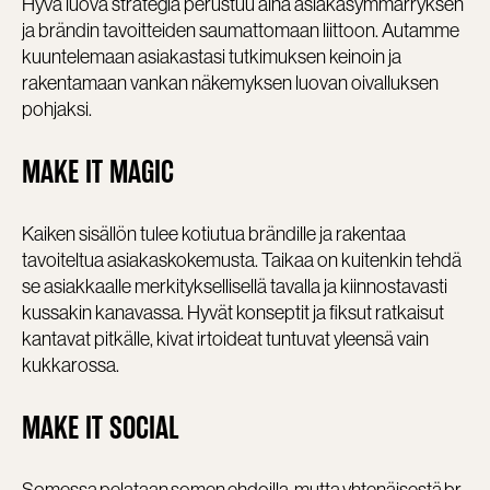
Hyvä luova strategia perustuu aina asiakasymmärryksen
ja brändin tavoitteiden saumattomaan liittoon. Autamme
kuuntelemaan asiakastasi tutkimuksen keinoin ja
rakentamaan vankan näkemyksen luovan oivalluksen
pohjaksi.
MAKE IT
MAGIC
Kaiken sisällön tulee kotiutua brändille ja rakentaa
tavoiteltua asiakaskokemusta. Taikaa on kuitenkin tehdä
se asiakkaalle merkityksellisellä tavalla ja kiinnostavasti
kussakin kanavassa. Hyvät konseptit ja fiksut ratkaisut
kantavat pitkälle, kivat irtoideat tuntuvat yleensä vain
kukkarossa.
MAKE IT
SOCIAL
Somessa pelataan somen ehdoilla, mutta yhtenäisestä br