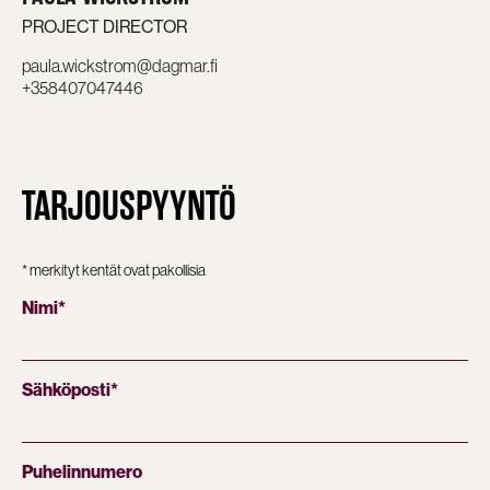
PROJECT DIRECTOR
paula.wickstrom@dagmar.fi
+358407047446
TARJOUSPYYNTÖ
* merkityt kentät ovat pakollisia
Nimi
*
Sähköposti
*
Puhelinnumero