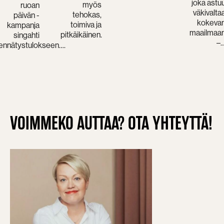
joka astu
myös
ruoan
väkivalta
tehokas,
päivän -
kokeva
toimiva ja
kampanja
maailmaa
pitkäikäinen.
singahti
–
ennätystulokseen….
VOIMMEKO AUTTAA? OTA YHTEYTTÄ!