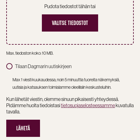
Pudota tiedostot tähän tai
VALITSE TIEDOSTOT
Max. tiedoston koko: 10 MB.
Tilaan Dagmarin uutiskirjeen
Max 1 viesti kuukaudessa, noin 5 minuuttia tuoreita näkemyksiä,
uutisia ja katsauksen toimialamme oleellisiin keskusteluihin.
Kun lähetät viestin, olemme sinuun pikaisesti yhteydessä.
Pidämme huolta tiedoistasi
tietosuojaselosteessamme
kuvatulla
tavalla.