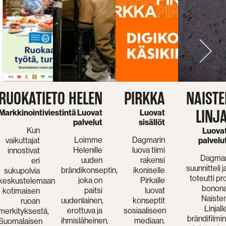
RUOKATIETO
HELEN
PIRKKA
NAISTE
LINJ
Markkinointiviestintä
Luovat
Luovat
palvelut
sisällöt
Kun
Luova
Loimme
Dagmarin
vaikuttajat
palvelu
Helenille
luova tiimi
innostivat
Dagma
uuden
rakensi
eri
suunnitteli j
brändikonseptin,
ikoniselle
sukupolvia
toteutti pr
joka on
Pirkalle
keskustelemaan
bonon
paitsi
luovat
kotimaisen
Naiste
uudenlainen,
konseptit
ruoan
Linjall
erottuva ja
sosiaaliseen
merkityksestä,
brändifilmin
ihmisläheinen,
mediaan.
Suomalaisen