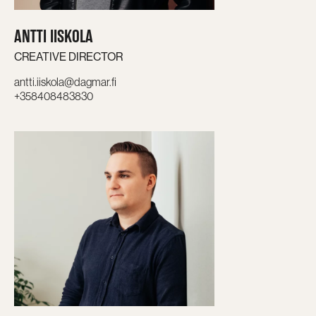
ANTTI IISKOLA
CREATIVE DIRECTOR
antti.iiskola@dagmar.fi
+358408483830