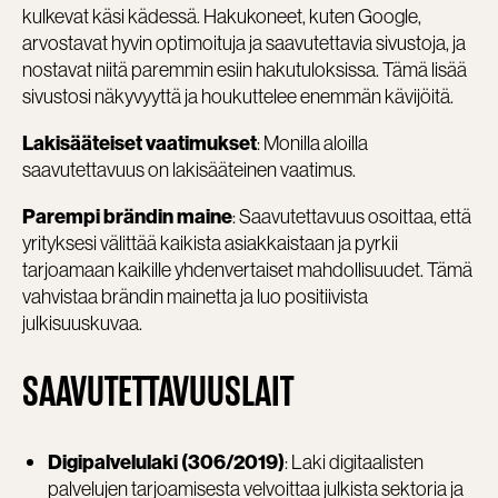
kulkevat käsi kädessä. Hakukoneet, kuten Google,
arvostavat hyvin optimoituja ja saavutettavia sivustoja, ja
nostavat niitä paremmin esiin hakutuloksissa. Tämä lisää
sivustosi näkyvyyttä ja houkuttelee enemmän kävijöitä.
: Monilla aloilla
Lakisääteiset vaatimukset
saavutettavuus on lakisääteinen vaatimus.
: Saavutettavuus osoittaa, että
Parempi brändin maine
yrityksesi välittää kaikista asiakkaistaan ja pyrkii
tarjoamaan kaikille yhdenvertaiset mahdollisuudet. Tämä
vahvistaa brändin mainetta ja luo positiivista
julkisuuskuvaa.
SAAVUTETTAVUUSLAIT
: Laki digitaalisten
Digipalvelulaki (306/2019)
palvelujen tarjoamisesta velvoittaa julkista sektoria ja