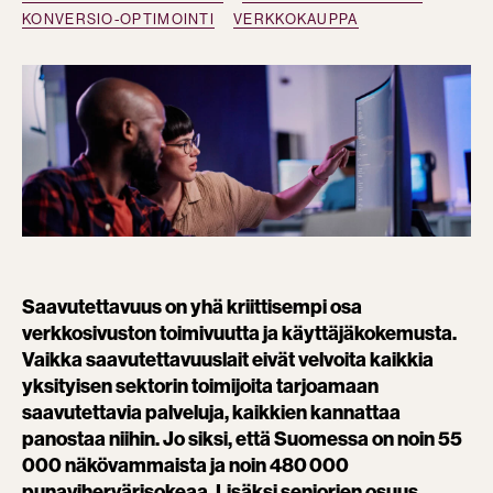
KONVERSIO-OPTIMOINTI
VERKKOKAUPPA
Saavutettavuus on yhä kriittisempi osa
verkkosivuston toimivuutta ja käyttäjäkokemusta.
Vaikka saavutettavuuslait eivät velvoita kaikkia
yksityisen sektorin toimijoita tarjoamaan
saavutettavia palveluja, kaikkien kannattaa
panostaa niihin. Jo siksi, että Suomessa on noin 55
000 näkövammaista ja noin 480 000
punavihervärisokeaa. Lisäksi seniorien osuus