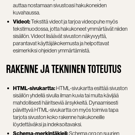
auttaa nostamaan sivustoasi hakukoneiden
kuvahaussa.
Tekstitä videot ja tarjoa videopuhe myös
Videot:
tekstimuodossa, jotta hakukoneet ymmärtävät niiden
sisällön. Videot lisäävät sivuston näkyvyyttä,
parantavat käyttäjäkokemusta ja helpottavat
esimerkiksi ohjeiden ymmärtämistä.
RAKENNE JA TEKNINEN TOTEUTUS
HTML-sivukartta esittää sivuston
HTML-sivukartta:
sisällön yhdellä sivulla ilman kuvia tai muita kävijää
mahdollisesti häiritseviä ärsykkeitä. Dynaamisesti
päivittyvä HTML-sivukartta on myös toimiva tapa
tarjota sivuston koko rakenne hakukoneille
löydettäväksi ja indeksoitavaksi.
Schema.org on suurien
Schema-merkintäkieli: