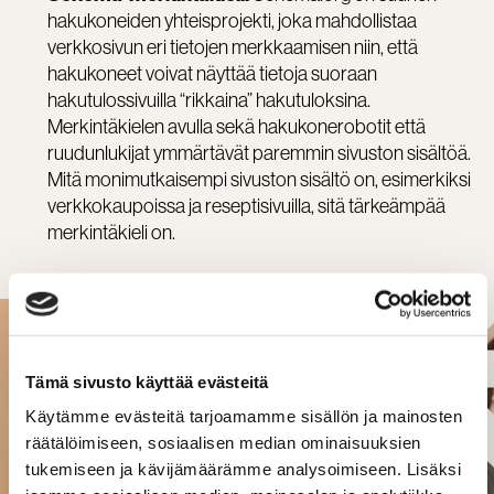
hakukoneiden yhteisprojekti, joka mahdollistaa
verkkosivun eri tietojen merkkaamisen niin, että
hakukoneet voivat näyttää tietoja suoraan
hakutulossivuilla “rikkaina” hakutuloksina.
Merkintäkielen avulla sekä hakukonerobotit että
ruudunlukijat ymmärtävät paremmin sivuston sisältöä.
Mitä monimutkaisempi sivuston sisältö on, esimerkiksi
verkkokaupoissa ja reseptisivuilla, sitä tärkeämpää
merkintäkieli on.
DAGMAR JULKAISI:
Tämä sivusto käyttää evästeitä
SAAVUTETTAVUUS HAKUKONEISSA -
Käytämme evästeitä tarjoamamme sisällön ja mainosten
räätälöimiseen, sosiaalisen median ominaisuuksien
OPAS
tukemiseen ja kävijämäärämme analysoimiseen. Lisäksi