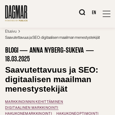
Siirry
sisältöön
When autocomplete r
EN
Etusivu
Saavutettavuus ja SEO: digitaalisen maailman menestystekijät
BLOGI
ANNA NYBERG-SUKEVA
18.03.2025
Saavutettavuus ja SEO:
digitaalisen maailman
menestystekijät
MARKKINOINNIN KEHITTÄMINEN
DIGITAALINEN MARKKINOINTI
HAKUKONEMARKKINOINTI
HAKUKONEOPTIMOINTI