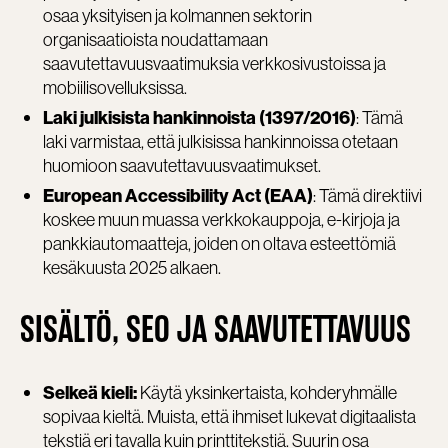
osaa yksityisen ja kolmannen sektorin
organisaatioista noudattamaan
saavutettavuusvaatimuksia verkkosivustoissa ja
mobiilisovelluksissa.
: Tämä
Laki julkisista hankinnoista (1397/2016)
laki varmistaa, että julkisissa hankinnoissa otetaan
huomioon saavutettavuusvaatimukset.
: Tämä direktiivi
European Accessibility Act (EAA)
koskee muun muassa verkkokauppoja, e-kirjoja ja
pankkiautomaatteja, joiden on oltava esteettömiä
kesäkuusta 2025 alkaen.
SISÄLTÖ, SEO JA SAAVUTETTAVUUS
Käytä yksinkertaista, kohderyhmälle
Selkeä kieli:
sopivaa kieltä. Muista, että ihmiset lukevat digitaalista
tekstiä eri tavalla kuin printtitekstiä. Suurin osa