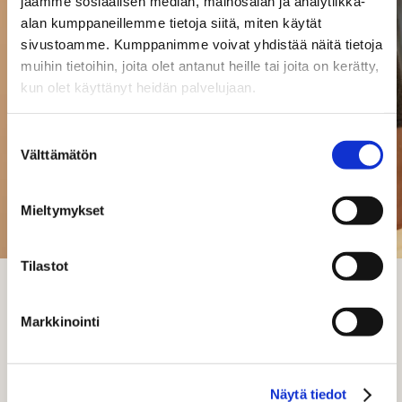
jaamme sosiaalisen median, mainosalan ja analytiikka-
alan kumppaneillemme tietoja siitä, miten käytät
Dagmarin Saavuttettavuus ja hakukoneoptimointi -opas
sivustoamme. Kumppanimme voivat yhdistää näitä tietoja
antaa konkreettisia keinoja kehittää sivuston
muihin tietoihin, joita olet antanut heille tai joita on kerätty,
saavutettavuutta sekä löydettävyyttä, jotta
kun olet käyttänyt heidän palvelujaan.
sekä käyttäjät että hakukoneet saavat sivustolta
parhaan käyttökokemuksen eivätkä estä kaupankäyntiä!
Suostumuksen
Välttämätön
valinta
LUE LISÄÄ JA LATAA OPAS TÄÄLTÄ
Mieltymykset
Tilastot
Saavutettavuus ja SEO eivät ole vain teknisiä
Markkinointi
vaatimuksia, vaan ne ovat avain menestykseen
Ne parantavat
digitaalisessa maailmassa.
käyttäjäkokemusta, laajentavat potentiaalista
Näytä tiedot
asiakaskuntaa ja vahvistavat brändin mainetta.