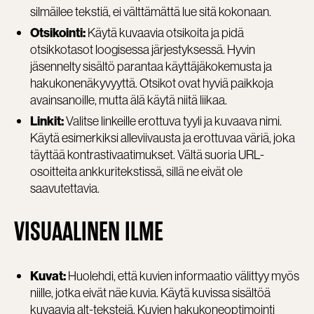
silmäilee tekstiä, ei välttämättä lue sitä kokonaan.
Käytä kuvaavia otsikoita ja pidä
Otsikointi:
otsikkotasot loogisessa järjestyksessä. Hyvin
jäsennelty sisältö parantaa käyttäjäkokemusta ja
hakukonenäkyvyyttä. Otsikot ovat hyviä paikkoja
avainsanoille, mutta älä käytä niitä liikaa.
Valitse linkeille erottuva tyyli ja kuvaava nimi.
Linkit:
Käytä esimerkiksi alleviivausta ja erottuvaa väriä, joka
täyttää kontrastivaatimukset. Vältä suoria URL-
osoitteita ankkuritekstissä, sillä ne eivät ole
saavutettavia.
VISUAALINEN ILME
Huolehdi, että kuvien informaatio välittyy myös
Kuvat:
niille, jotka eivät näe kuvia. Käytä kuvissa sisältöä
kuvaavia alt-tekstejä. Kuvien hakukoneoptimointi