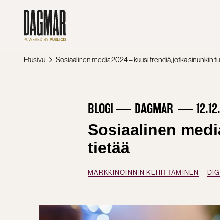
Siirry
sisältöön
Etusivu
Sosiaalinen media 2024 – kuusi trendiä, jotka sinunkin tu
BLOGI
DAGMAR
12.12
Sosiaalinen media
tietää
MARKKINOINNIN KEHITTÄMINEN
DIG