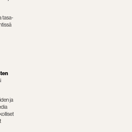
a tasa-
ntissä
sten
i
iden ja
edia
olliset
t