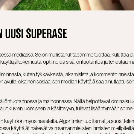
N UUSI SUPERASE
lisessa mediassa. Se on mullistanut tapamme tuottaa, kuluttaa ja
 käyttäjäkokemusta, optimoida sisällöntuotantoa ja tehostaa ma
toiminnasta, kuten tykkäyksistä, jakamisista ja kommentoinneista,
iiden avulla jokainen sosiaalisen median käyttäjä saa ainutlaatuisen
isällöntuotannossa ja mainonnassa. Näitä helpottavat ominaisuu
lut kuvien luomiseen ja käsittelyyn, tulevat lisääntymään some-a
n käyttöön myös haasteita. Algoritmien tuottamat ja suosittele
 jossa käyttäjät näkevät vain samanmielisten ihmisten mielipiteitä