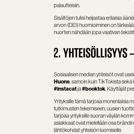
palautteisiin.
Sisältöjen tulisi heijastaa erilaisia 
arvon (DEI) huomioiminen on tärkeää.
nuorten nähdään jopa vaativan tekstity
2. YHTEISÖLLISYYS
Sosiaalisen median yhteisöt ovat usei
Huone
, samoin kuin TikTokista sekä 
#instacat
#booktok
ja
. Käyttäjät pe
Yrityksille tämä tarjoaa monenlaisia 
tutkimusten tekemiseen, uusien tuott
tarjoaa yrityksille suoran väylän komm
asiakkaat ovat mielellään osa brändin
lähtökohdat yhteisön luomiselle.