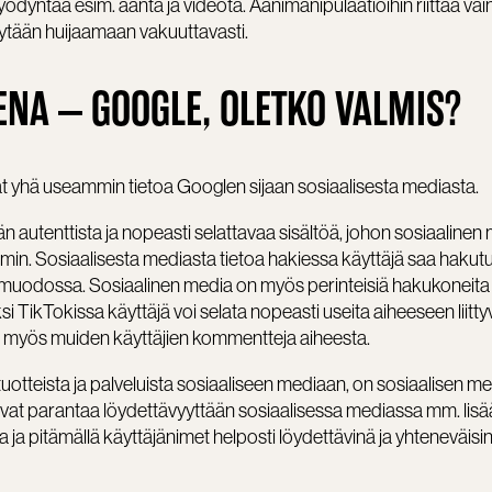
hyödyntää esim. ääntä ja videota. Äänimanipulaatioihin riittää va
tytään huijaamaan vakuuttavasti. ​
NA – GOOGLE, OLETKO VALMIS?
vat yhä useammin tietoa Googlen sijaan sosiaalisesta mediasta.
 autenttista ja nopeasti selattavaa sisältöä, johon sosiaalinen
min. Sosiaalisesta mediasta tietoa hakiessa käyttäjä saa hakut
sa muodossa. Sosiaalinen media on myös perinteisiä hakukoneita
i TikTokissa käyttäjä voi selata nopeasti useita aiheeseen liitty
a myös muiden käyttäjien kommentteja aiheesta.
tuotteista ja palveluista sosiaaliseen mediaan, on sosiaalisen m
ivat parantaa löydettävyyttään sosiaalisessa mediassa mm. lis
 ja pitämällä käyttäjänimet helposti löydettävinä ja yhteneväisin