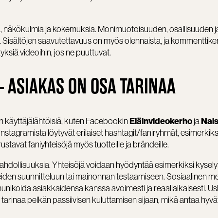
ääniä, näkökulmia ja kokemuksia. Monimuotoisuuden, osallisuuden j
 Sisältöjen saavutettavuus on myös olennaista, ja kommenttike
ksiä videoihin, jos ne puuttuvat.
 – ASIAKAS ON OSA TARINAA
Eläinvideokerho
Nai
n käyttäjälähtöisiä, kuten Facebookin
ja
Instagramista löytyvät erilaiset hashtagit/faniryhmät, esimerkiks
rustavat faniyhteisöjä myös tuotteille ja brändeille.
mahdollisuuksia. Yhteisöjä voidaan hyödyntää esimerkiksi kysely
eiden suunnitteluun tai mainonnan testaamiseen. Sosiaalinen m
unikoida asiakkaidensa kanssa avoimesti ja reaaliaikaisesti. Usk
 tarinaa pelkän passiivisen kuluttamisen sijaan, mikä antaa hyvä