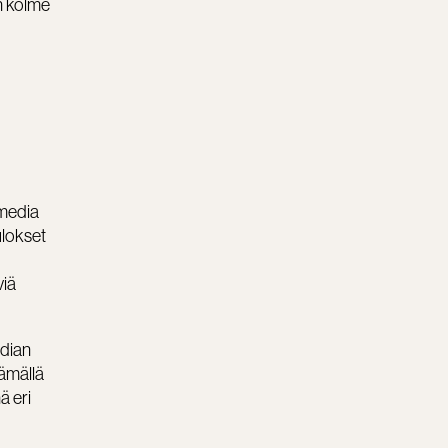
in kolme
 media
ulokset
viä
edian
äämällä
ä eri