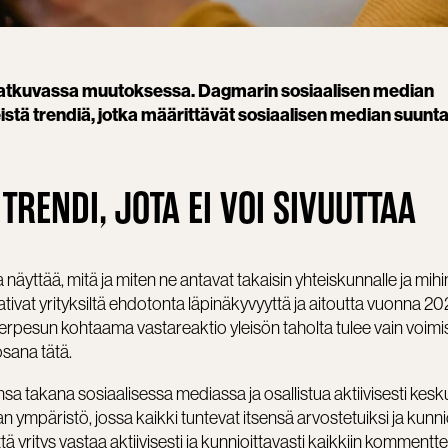
jatkuvassa muutoksessa. Dagmarin sosiaalisen median
keistä trendiä, jotka määrittävät sosiaalisen median suunt
 TRENDI, JOTA EI VOI SIVUUTTAA
näyttää, mitä ja miten ne antavat takaisin yhteiskunnalle ja mihi
ativat yrityksiltä ehdotonta läpinäkyvyyttä ja aitoutta vuonna 20
herpesun kohtaama vastareaktio yleisön taholta tulee vain voi
 osana tätä.
sa takana sosiaalisessa mediassa ja osallistua aktiivisesti kesku
ympäristö, jossa kaikki tuntevat itsensä arvostetuiksi ja kunnio
tä yritys vastaa aktiivisesti ja kunnioittavasti kaikkiin kommenttei