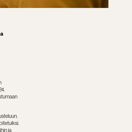
aa
n
24.
mistumaan
steluun.​
itetuiksi.
hin ja