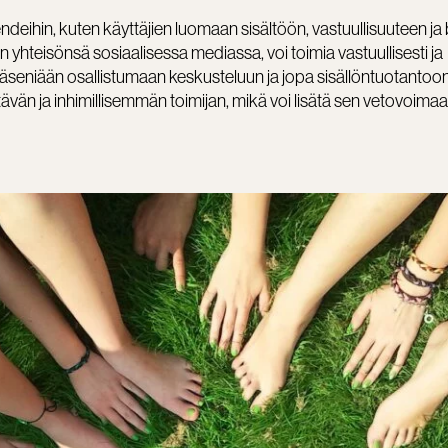
trendeihin, kuten käyttäjien luomaan sisältöön, vastuullisuuteen ja
an yhteisönsä sosiaalisessa mediassa, voi toimia vastuullisesti ja
 jäseniään osallistumaan keskusteluun ja jopa sisällöntuotantoo
ävän ja inhimillisemmän toimijan, mikä voi lisätä sen vetovoimaa