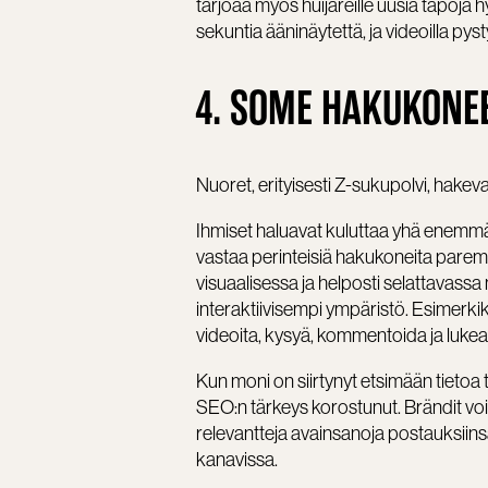
tarjoaa myös huijareille uusia tapoja 
sekuntia ääninäytettä, ja videoilla pys
4. SOME HAKUKONEE
Nuoret, erityisesti Z-sukupolvi, hake
Ihmiset haluavat kuluttaa yhä enemmän
vastaa perinteisiä hakukoneita parem
visuaalisessa ja helposti selattavas
interaktiivisempi ympäristö. Esimerkiks
videoita, kysyä, kommentoida ja luke
Kun moni on siirtynyt etsimään tietoa 
SEO:n tärkeys korostunut. Brändit vo
relevantteja avainsanoja postauksiinsa
kanavissa.