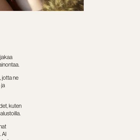
 jakaa
inontaa.​
 jotta ne
 ja
det, kuten
lustoilla.
mat
. AI