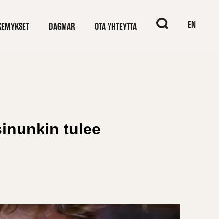
When autocomplete
EN
KEMYKSET
DAGMAR
OTA YHTEYTTÄ
sinunkin tulee