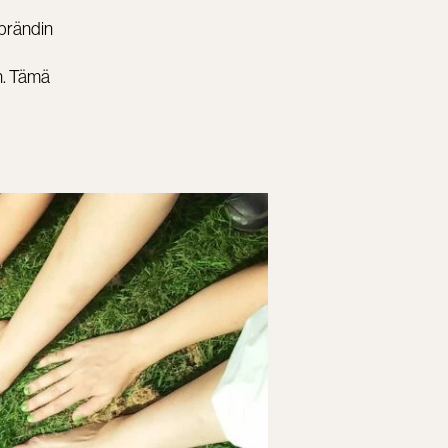
 brändin
n. Tämä