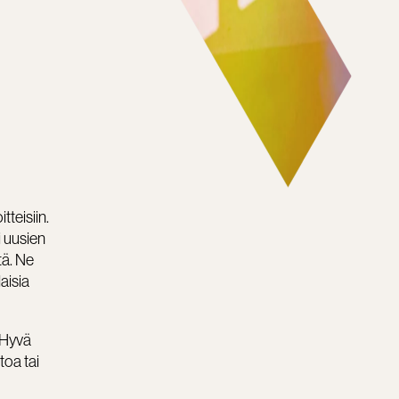
teisiin.
i uusien
tä. Ne
laisia
 Hyvä
toa tai