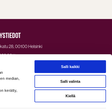
YSTIEDOT
atu 28, 00100 Helsinki
969 3011
r@dagmar.fi
Salli kaikki
uojaseloste
an
mar Oy 2026
sen median,
Salli valinta
on kerätty,
Kiellä
A MEIHIN YHTEYTTÄ