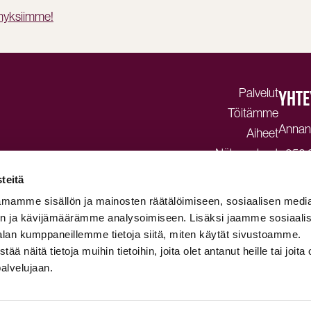
emyksiimme!
Palvelut
YHTE
Töitämme
Annank
Aiheet
Näkemykset
+358 
dagma
Ota yhteyttä
teitä
Tietos
mamme sisällön ja mainosten räätälöimiseen, sosiaalisen medi
© Dag
n ja kävijämäärämme analysoimiseen. Lisäksi jaamme sosiaali
alan kumppaneillemme tietoja siitä, miten käytät sivustoamme.
näitä tietoja muihin tietoihin, joita olet antanut heille tai joita 
palvelujaan.
OT