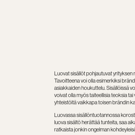
Luovat sisällöt pohjautuvat yrityksen 
Tavoitteena voi olla esimerkiksi brän
asiakkaiden houkuttelu. Sisällöissä 
voivat olla myös taiteellisia teoksia tai 
yhteistöitä vaikkapa toisen brändin k
Luovassa sisällöntuotannossa koroste
luova sisältö herättää tunteita, saa aik
ratkaista jonkin ongelman kohdeylei