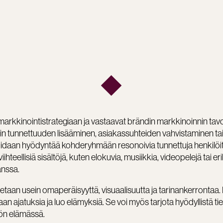
markkinointistrategiaan ja vastaavat brändin markkinoinnin tavoit
din tunnettuuden lisääminen, asiakassuhteiden vahvistaminen ta
voidaan hyödyntää kohderyhmään resonoivia tunnettuja henkilöi
viihteellisiä sisältöjä, kuten elokuvia, musiikkia, videopelejä tai eri
anssa.
taan usein omaperäisyyttä, visuaalisuutta ja tarinankerrontaa.
aan ajatuksia ja luo elämyksiä. Se voi myös tarjota hyödyllistä tie
sön elämässä.