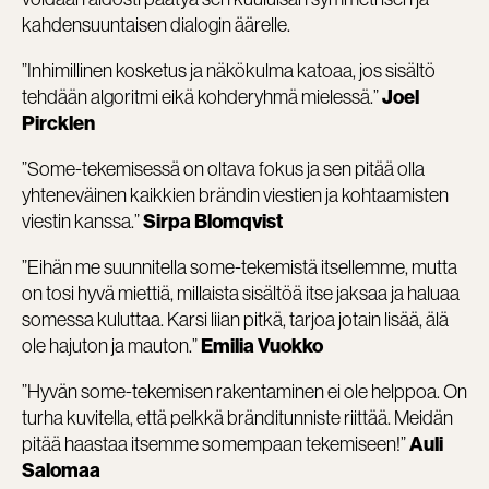
kahdensuuntaisen dialogin äärelle.
”Inhimillinen kosketus ja näkökulma katoaa, jos sisältö
tehdään algoritmi eikä kohderyhmä mielessä.”
Joel
Pircklen
”Some-tekemisessä on oltava fokus ja sen pitää olla
yhteneväinen kaikkien brändin viestien ja kohtaamisten
viestin kanssa.”
Sirpa Blomqvist
”Eihän me suunnitella some-tekemistä itsellemme, mutta
on tosi hyvä miettiä, millaista sisältöä itse jaksaa ja haluaa
somessa kuluttaa. Karsi liian pitkä, tarjoa jotain lisää, älä
ole hajuton ja mauton.”
Emilia Vuokko
”Hyvän some-tekemisen rakentaminen ei ole helppoa. On
turha kuvitella, että pelkkä bränditunniste riittää. Meidän
pitää haastaa itsemme somempaan tekemiseen!”
Auli
Salomaa