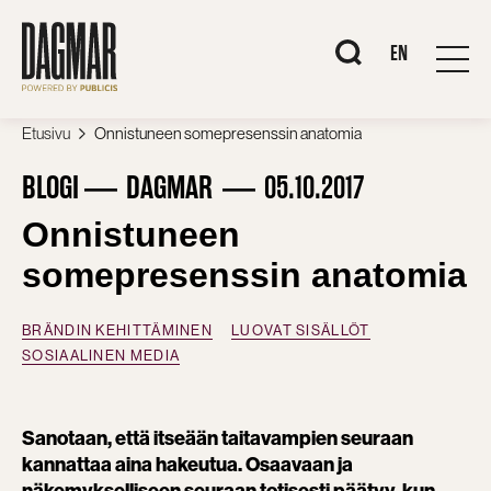
Siirry
sisältöön
When autocomplete r
EN
Etusivu
Onnistuneen somepresenssin anatomia
BLOGI
DAGMAR
05.10.2017
Onnistuneen
somepresenssin anatomia
BRÄNDIN KEHITTÄMINEN
LUOVAT SISÄLLÖT
SOSIAALINEN MEDIA
Sanotaan, että itseään taitavampien seuraan
kannattaa aina hakeutua. Osaavaan ja