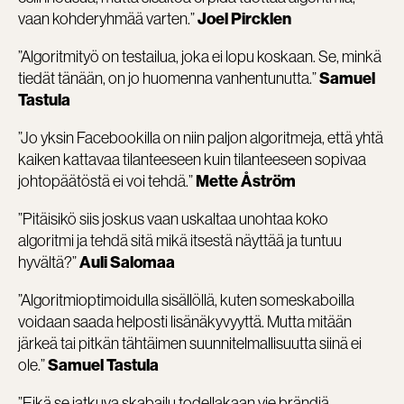
vaan kohderyhmää varten.”
Joel Pircklen
”Algoritmityö on testailua, joka ei lopu koskaan. Se, minkä
tiedät tänään, on jo huomenna vanhentunutta.”
Samuel
Tastula
”Jo yksin Facebookilla on niin paljon algoritmeja, että yhtä
kaiken kattavaa tilanteeseen kuin tilanteeseen sopivaa
johtopäätöstä ei voi tehdä.”
Mette Åström
”Pitäisikö siis joskus vaan uskaltaa unohtaa koko
algoritmi ja tehdä sitä mikä itsestä näyttää ja tuntuu
hyvältä?”
Auli Salomaa
”Algoritmioptimoidulla sisällöllä, kuten someskaboilla
voidaan saada helposti lisänäkyvyyttä. Mutta mitään
järkeä tai pitkän tähtäimen suunnitelmallisuutta siinä ei
ole.”
Samuel Tastula
”Eikä se jatkuva skabailu todellakaan vie brändiä