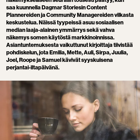
näkemykselliseen seuraan totisesti päätyy, kun
saa kuunnella Dagmar Storiesin Content
Plannereiden ja Community Managereiden vilkasta
keskustelua. Näissä tyypeissä asuu sosiaalisen
median laaja-alainen ymmärrys sekä vahva
näkemys somen käytöstä markkinoinnissa.
Asiantuntemuksesta vaikuttunut kirjoittaja tiivistää
pohdiskelun, jota Emilia, Mette, Auli, Sirpa, Juulia,
Joel, Roope ja Samuel kävivät syyskuisena
perjantai-iltapäivänä.