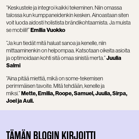
”Keskustele ja integroi kaikki tekeminen. Niin omassa
talossa kun kumppaneidenkin kesken. Ainoastaan siten
voit luoda aidosti holistista brändikohtaamista. Ja muista
se mobiili!”
Emilia Vuokko
”Ja kun tiedät mitä haluat sanoa ja kenelle, niin
mittaaminenkin on helpompaa. Katsotaan oikeita asioita
ja optimoidaan kohti sitä omaa sinistä merta.”
Juulia
Salmi
”Aina pitää miettiä, mikä on some-tekemisen
perimmäisen tavoite. Mitä tehdään, kenelle ja
miksi.”
Mette, Emilia, Roope, Samuel, Juulia, Sirpa,
Joel ja Auli.
TÄMÄN BLOGIN KIRJOITTI