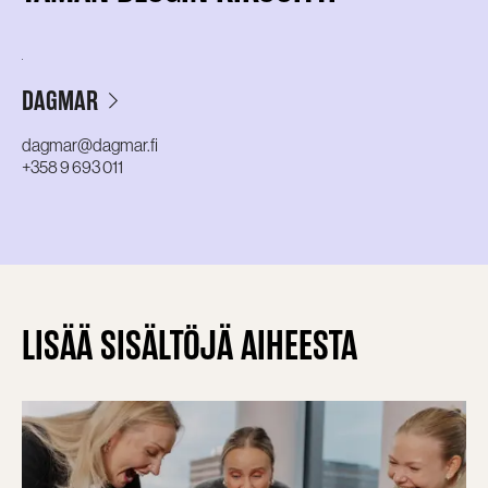
DAGMAR
dagmar@dagmar.fi
+358 9 693 011
LISÄÄ SISÄLTÖJÄ AIHEESTA