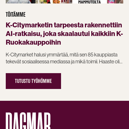
TÖITÄMME
K-Citymarketin tarpeesta rakennettiin
AI-ratkaisu, joka skaalautui kaikkiin K-
Ruokakauppoihin
K-Citymarket halusi ymmärtää, mitä sen 85 kauppiasta
tekevät sosiaalisessa mediassa ja mikä toimii. Haaste oli…
TUTUSTU TYÖHÖMME