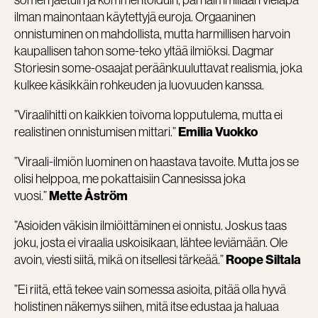
ilman mainontaan käytettyjä euroja. Orgaaninen
onnistuminen on mahdollista, mutta harmillisen harvoin
kaupallisen tahon some-teko yltää ilmiöksi. Dagmar
Storiesin some-osaajat peräänkuuluttavat realismia, joka
kulkee käsikkäin rohkeuden ja luovuuden kanssa.
”Viraalihitti on kaikkien toivoma lopputulema, mutta ei
realistinen onnistumisen mittari.”
Emilia Vuokko
”Viraali-ilmiön luominen on haastava tavoite. Mutta jos se
olisi helppoa, me pokattaisiin Cannesissa joka
vuosi.”
Mette Åström
”Asioiden väkisin ilmiöittäminen ei onnistu. Joskus taas
joku, josta ei viraalia uskoisikaan, lähtee leviämään. Ole
avoin, viesti siitä, mikä on itsellesi tärkeää.”
Roope Siltala
”Ei riitä, että tekee vain somessa asioita, pitää olla hyvä
holistinen näkemys siihen, mitä itse edustaa ja haluaa