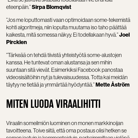
eteenpäin.”
Sirpa Blomqvist
”Jos me loputtomasti vaan optimoidaan some-tekemistä
kohti algoritmeja, niin lopulta muutama iso taho päättää
kaikesta, mitä somessa näkyy. Ei todellakaan hyvä.”
Joel
Pircklen
”Tärkeää on tehdä tiivistä yhteistyötä some-alustojen
kanssa. He tuntevat oman alustansa ja sen mihin
suuntaan sitä vievät. Esimerkiksi Facebook panostaa
videosisältöihin nyt ja tulevaisuudessa. Totta kai meidän
täytyy ne tietää ja ymmärtää hyödyntää.”
Mette Åström
MITEN LUODA VIRAALIHITTI
Viraalin someilmiön luominen on monen markkinoijan
tavoitteena. Toive siitä, että oma postaus olisi hetken se
somen jaetuin ja kommentoiduin, parhaimmillaan vieläpä