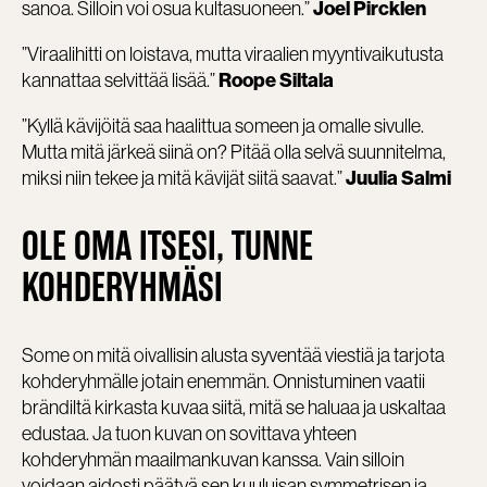
sanoa. Silloin voi osua kultasuoneen.”
Joel Pircklen
”Viraalihitti on loistava, mutta viraalien myyntivaikutusta
kannattaa selvittää lisää.”
Roope Siltala
”Kyllä kävijöitä saa haalittua someen ja omalle sivulle.
Mutta mitä järkeä siinä on? Pitää olla selvä suunnitelma,
miksi niin tekee ja mitä kävijät siitä saavat.”
Juulia Salmi
OLE OMA ITSESI, TUNNE
KOHDERYHMÄSI
Some on mitä oivallisin alusta syventää viestiä ja tarjota
kohderyhmälle jotain enemmän. Onnistuminen vaatii
brändiltä kirkasta kuvaa siitä, mitä se haluaa ja uskaltaa
edustaa. Ja tuon kuvan on sovittava yhteen
kohderyhmän maailmankuvan kanssa. Vain silloin
voidaan aidosti päätyä sen kuuluisan symmetrisen ja