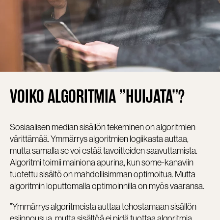
VOIKO ALGORITMIA ”HUIJATA”?
Sosiaalisen median sisällön tekeminen on algoritmien
värittämää. Ymmärrys algoritmien logiikasta auttaa,
mutta samalla se voi estää tavoitteiden saavuttamista.
Algoritmi toimii mainiona apurina, kun some-kanaviin
tuotettu sisältö on mahdollisimman optimoitua. Mutta
algoritmin loputtomalla optimoinnilla on myös vaaransa.
”Ymmärrys algoritmeista auttaa tehostamaan sisällön
esiinnousua, mutta sisältöä ei pidä tuottaa algoritmia,