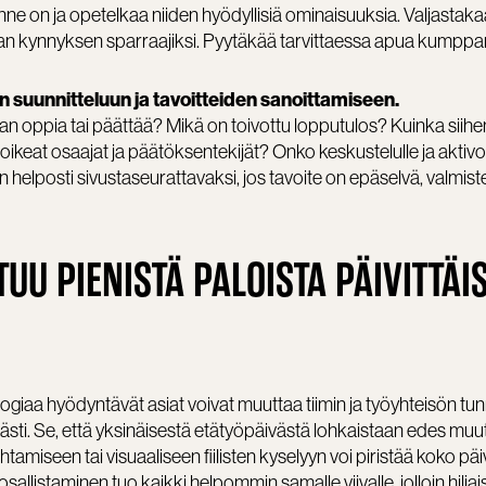
änne on ja opetelkaa niiden hyödyllisiä ominaisuuksia. Valjastaka
alan kynnyksen sparraajiksi. Pyytäkää tarvittaessa apua kumppa
 suunnitteluun ja tavoitteiden sanoittamiseen.
aan oppia tai päättää? Mikä on toivottu lopputulos? Kuinka siih
oikeat osaajat ja päätöksentekijät? Onko keskustelulle ja aktivoi
n helposti sivustaseurattavaksi, jos tavoite on epäselvä, valmist
U PIENISTÄ PALOISTA PÄIVITTÄI
logiaa hyödyntävät asiat voivat muuttaa tiimin ja työyhteisön tunn
ästi. Se, että yksinäisestä etätyöpäivästä lohkaistaan edes mu
tamiseen tai visuaaliseen fiilisten kyselyyn voi piristää koko päi
llistaminen tuo kaikki helpommin samalle viivalle, jolloin hiljai