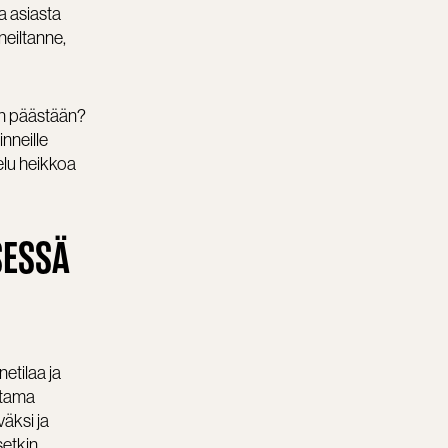
a asiasta
neiltanne,
en päästään?
nneille
elu heikkoa
SESSÄ
etilaa ja
utama
väksi ja
setkin