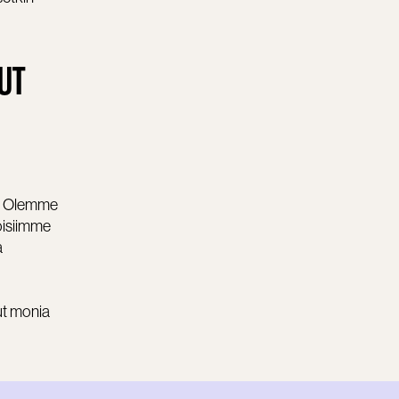
UT
a. Olemme
oisiimme
a
ut monia