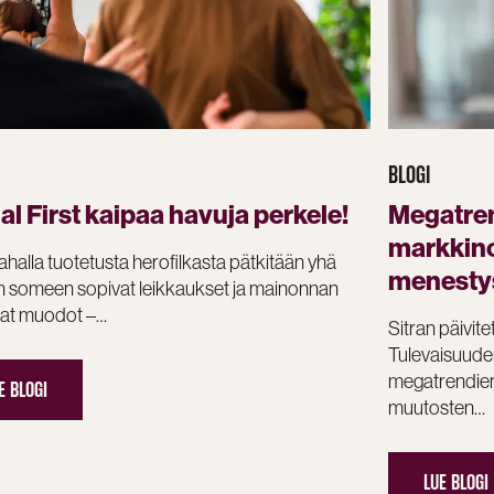
BLOGI
al First kaipaa havuja perkele!
Megatren
markkinoi
rahalla tuotetusta herofilkasta pätkitään yhä
menestys
in someen sopivat leikkaukset ja mainonnan
mat muodot –…
Sitran päivite
Tulevaisuude
megatrendie
E BLOGI
muutosten…
LUE BLOGI