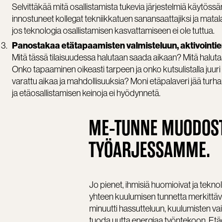
Selvittäkää mitä osallistamista tukevia järjestelmiä käytöss
innostuneet kollegat tekniikkatuen sanansaattajiksi ja mat
jos teknologia osallistamisen kasvattamiseen ei ole tuttua.
Panostakaa etätapaamisten valmisteluun, aktivointien
Mitä tässä tilaisuudessa halutaan saada aikaan? Mitä halut
Onko tapaaminen oikeasti tarpeen ja onko kutsulistalla juuri 
varattu aikaa ja mahdollisuuksia? Moni etäpalaveri jää turha
ja etäosallistamisen keinoja ei hyödynnetä.
ME-TUNNE MUODOSTU
TYÖARJESSAMME.
Jo pienet, ihmisiä huomioivat ja tekno
yhteen kuulumisen tunnetta merkittäv
minuutti hassutteluun, kuulumisten vaih
tuoda uutta energiaa työntekoon. Etäosa