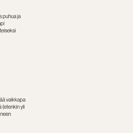
s puhua ja
mpi
teiseksi
hkää vaikkapa
 (etenkin yli
tuneen