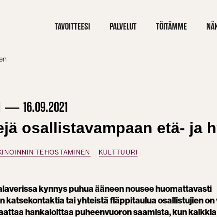
TAVOITTEESI
PALVELUT
TÖITÄMME
NÄ
een
M
16.09.2021
jä osallistavampaan etä- ja h
INOINNIN TEHOSTAMINEN
KULTTUURI
alipalaverissa kynnys puhua ääneen nousee huomattavasti
 katsekontaktia tai yhteistä fläppitaulua osallistujien on
attaa hankaloittaa puheenvuoron saamista, kun kaikkia e