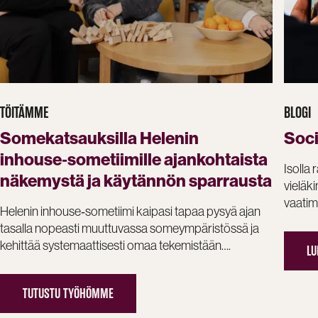
TÖITÄMME
BLOGI
Somekatsauksilla Helenin
Soci
inhouse‑sometiimille ajankohtaista
Isolla 
näkemystä ja käytännön sparrausta
vieläk
vaati
Helenin inhouse‑sometiimi kaipasi tapaa pysyä ajan
tasalla nopeasti muuttuvassa someympäristössä ja
kehittää systemaattisesti omaa tekemistään….
LU
TUTUSTU TYÖHÖMME