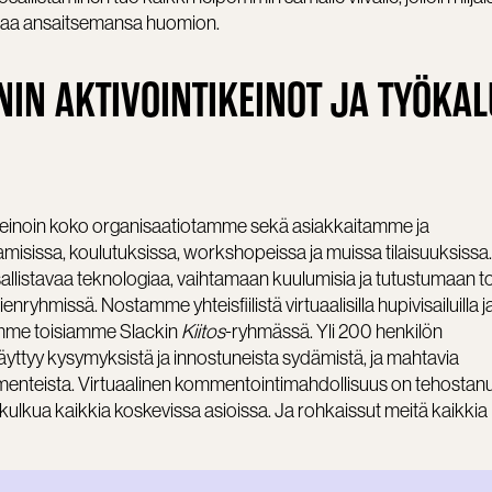
 saa ansaitsemansa huomion.
NIN AKTIVOINTIKEINOT JA TYÖKAL
 keinoin koko organisaatiotamme sekä asiakkaitamme ja
isissa, koulutuksissa, workshopeissa ja muissa tilaisuuksiss
listavaa teknologiaa, vaihtamaan kuulumisia ja tutustumaan t
yhmissä. Nostamme yhteisfiilistä virtuaalisilla hupivisailuilla j
tämme toisiamme Slackin
Kiitos
-ryhmässä. Yli 200 henkilön
yttyy kysymyksistä ja innostuneista sydämistä, ja mahtavia
ommenteista. Virtuaalinen kommentointimahdollisuus on tehostan
ulkua kaikkia koskevissa asioissa. Ja rohkaissut meitä kaikkia