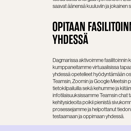
saavat äänensä kuuluviin ja jokainen
OPITAAN FASILITOIN
YHDESSÄ
Dagmarissa aktivoimme fasilitoinnin
kumppaneitamme virtuaalisissa tapaam
yhdessä opetelleet hyödyntämään osal
Teamsin, Zoomin ja Google Meetsin pienr
tietokilpailuilla sekä kehumme ja kii
infotilaisuuksissamme Teamsin chat tä
kehitysideoita poikii pienistä sivuk
prosessejamme ja helpottanut tiedonk
testaamaan ja oppimaan yhdessä.