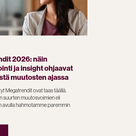
dit 2026: näin
nti ja insight ohjaavat
tä muutosten ajassa
tyt Megatrendit ovat taas täällä.
n suurten muutosvoimien eli
n avulla hahmotamme paremmin