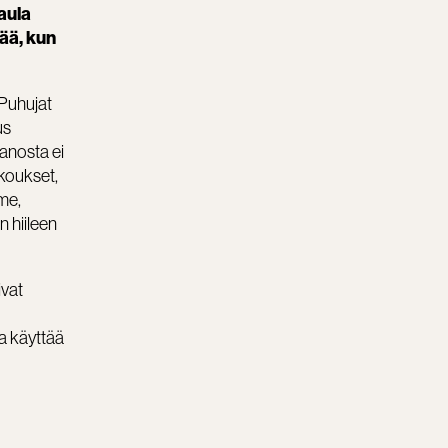
Paula
ää, kun
 Puhujat
us
panosta ei
okoukset,
me,
 hiileen
ivat
va käyttää