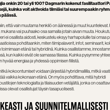
jia onkin 20 tai yli 100? Dagmarin kokenut fasilitaattori 
jä, kuinka voit aktivoida tiimiäsi tai suurempaakin ryhm
n päässä.
niin, että vain muutama henkilö on äänessä ja muut kuuntelevat.
ina mukana vai puuhaako osa samalla jotain aivan muuta. Houkut
 ei osallista aidosti, keskustelu eksyy harhapoluille tai omaa 
atioissa pohditaankin, miten tiimipalaverit, infot, seminaarit, k
toimimaan etänä tai hybridinä. Kuinka osallistamme, innostam
 kun kaikki eivät ole samassa tilassa. Kuinka pysymme yhteen
an hyvää energiaa ja yhdessä oppimisen fiilistä.
, mitkä kokoontumiset voidaan järjestää hybridimallilla, mitkä vaat
itää vaikka kokonaan etänä. On myös pohdittava, mitä hybridi
stilojen teknologialta ja tilaisuuden vetäjältä, jonka on osatta
issa olevat osallistujat täysin tasapuolisesti.
HKEASTI JA SUUNNITELMALLISESTI