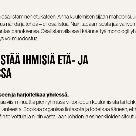
n osallistaminen etukäteen. Anna kuulemisen sijaan mahdollisuu
us nähdä ja tehdä – eli osallistua. Näin tapaamisesta jää vahve
sti antaa panoksensa. Osallistamalla saat käännettyä monologit yh
teys voi muodostua.
STÄÄ IHMISIÄ ETÄ- JA
SSA
seen ja harjoitelkaa yhdessä.
rissa viisi minuuttia pienryhmissä viikonlopun kuulumisista tai te
tilanteesta. Sopikaa organisaatiotasolla ja todetkaa ääneen, että
n toivottuja ja niihin vastaillaan, johdon ja esihenkilöiden sitou