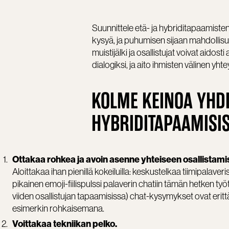
Suunnittele etä- ja hybriditapaamiste
kysyä, ja puhumisen sijaan mahdollisu
muistijälki ja osallistujat voivat aido
dialogiksi, ja aito ihmisten välinen yh
KOLME KEINOA YHDI
HYBRIDITAPAAMISI
Ottakaa rohkea ja avoin asenne yhteiseen osallistami
Aloittakaa ihan pienillä kokeiluilla: keskustelkaa tiimipalave
pikainen emoji-fiilispulssi palaverin chatiin tämän hetken työ
viiden osallistujan tapaamisissa) chat-kysymykset ovat erittäi
esimerkin rohkaisemana.
Voittakaa tekniikan pelko.