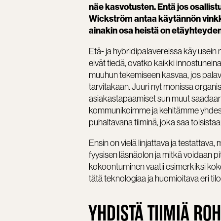
näe kasvotusten. Entä jos osallistu
Wickström antaa käytännön vinkke
ainakin osa heistä on etäyhteyde
Etä- ja hybridipalavereissa käy usein 
eivät tiedä, ovatko kaikki innostune
muuhun tekemiseen kasvaa, jos palaveri
tarvitakaan. Juuri nyt monissa organisa
asiakastapaamiset sun muut saadaan 
kommunikoimme ja kehitämme yhdessä,
puhaltavana tiiminä, joka saa toisista
Ensin on vielä linjattava ja testattava
fyysisen läsnäolon ja mitkä voidaan p
kokoontuminen vaatii esimerkiksi kokou
tätä teknologiaa ja huomioitava eri tilo
YHDISTÄ TIIMIÄ RO