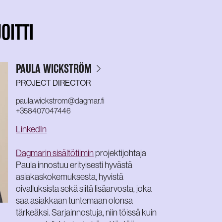
OITTI
PAULA WICKSTRÖM
PROJECT DIRECTOR
paula.wickstrom@dagmar.fi
+358407047446
LinkedIn
Dagmarin sisältötiimin
projektijohtaja
Paula innostuu erityisesti hyvästä
asiakaskokemuksesta, hyvistä
oivalluksista sekä siitä lisäarvosta, joka
saa asiakkaan tuntemaan olonsa
tärkeäksi. Sarjainnostuja, niin töissä kuin