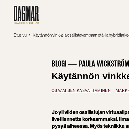
Siirry
sisältöön
Etusivu
Käytännön vinkkejä osallistavampaan etä- ja hybridiark
BLOGI
PAULA WICKSTRÖ
Käytännön vinkke
OSAAMISEN KASVATTAMINEN
MARKK
Jo yli viiden osallistujan virtua
livetilannetta korkeammaksi. Ilman
pysyä aiheessa. Myös tekniikka sa