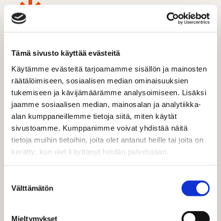
SOSIAALINEN MEDIA ON TÄRKEÄ
VIIHDYTTÄJÄ, JA SOMEKANAVAT
Tämä sivusto käyttää evästeitä
AVATAAN KUN HALUTAAN
Käytämme evästeitä tarjoamamme sisällön ja mainosten
räätälöimiseen, sosiaalisen median ominaisuuksien
VIIHDETTÄ. KASVU ON OLLUT
tukemiseen ja kävijämäärämme analysoimiseen. Lisäksi
VOIMAKASTA ETENKIN KESKI-
jaamme sosiaalisen median, mainosalan ja analytiikka-
IKÄISILLÄ.
alan kumppaneillemme tietoja siitä, miten käytät
sivustoamme. Kumppanimme voivat yhdistää näitä
tietoja muihin tietoihin, joita olet antanut heille tai joita on
kerätty, kun olet käyttänyt heidän palvelujaan.
NUORET SUKKULOIVAT, EI-
DIGINATIIVEILLA TIUKEMPI
Suostumuksen
Välttämätön
valinta
KONTROLLI
Mieltymykset