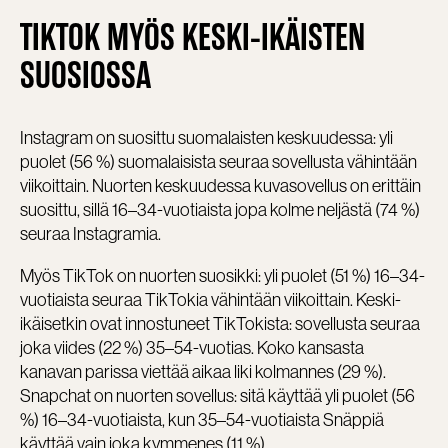
TIKTOK MYÖS KESKI-IKÄISTEN
SUOSIOSSA
Instagram on suosittu suomalaisten keskuudessa: yli
puolet (56 %) suomalaisista seuraa sovellusta vähintään
viikoittain. Nuorten keskuudessa kuvasovellus on erittäin
suosittu, sillä 16–34-vuotiaista jopa kolme neljästä (74 %)
seuraa Instagramia.
Myös TikTok on nuorten suosikki: yli puolet (51 %) 16–34-
vuotiaista seuraa TikTokia vähintään viikoittain. Keski-
ikäisetkin ovat innostuneet TikTokista: sovellusta seuraa
joka viides (22 %) 35–54-vuotias. Koko kansasta
kanavan parissa viettää aikaa liki kolmannes (29 %).
Snapchat on nuorten sovellus: sitä käyttää yli puolet (56
%) 16–34-vuotiaista, kun 35–54-vuotiaista Snäppiä
käyttää vain joka kymmenes (11 %).