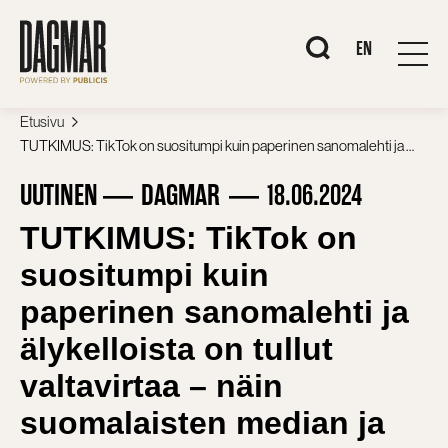
Siirry
sisältöön
When autocomplete r
EN
Etusivu
TUTKIMUS: TikTok on suositumpi kuin paperinen sanomalehti ja älykelloista on tullut valtavirtaa – näin suomalaisten median ja laitteiden käyttö on muuttunut kymmenessä vuodessa
UUTINEN
DAGMAR
18.06.2024
TUTKIMUS: TikTok on
suositumpi kuin
paperinen sanomalehti ja
älykelloista on tullut
valtavirtaa – näin
suomalaisten median ja