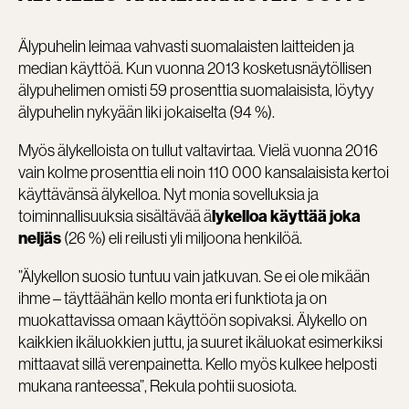
Älypuhelin leimaa vahvasti suomalaisten laitteiden ja
median käyttöä. Kun vuonna 2013 kosketusnäytöllisen
älypuhelimen omisti 59 prosenttia suomalaisista, löytyy
älypuhelin nykyään liki jokaiselta (94 %).
Myös älykelloista on tullut valtavirtaa. Vielä vuonna 2016
vain kolme prosenttia eli noin 110 000 kansalaisista kertoi
käyttävänsä älykelloa. Nyt monia sovelluksia ja
toiminnallisuuksia sisältävää ä
lykelloa käyttää joka
(26 %) eli reilusti yli miljoona henkilöä.
neljäs
”Älykellon suosio tuntuu vain jatkuvan. Se ei ole mikään
ihme – täyttäähän kello monta eri funktiota ja on
muokattavissa omaan käyttöön sopivaksi. Älykello on
kaikkien ikäluokkien juttu, ja suuret ikäluokat esimerkiksi
mittaavat sillä verenpainetta. Kello myös kulkee helposti
mukana ranteessa”, Rekula pohtii suosiota.