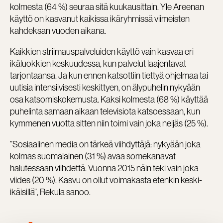
kolmesta (64 %) seuraa sitä kuukausittain. Yle Areenan
käyttö on kasvanut kaikissa ikäryhmissä viimeisten
kahdeksan vuoden aikana.
Kaikkien striimauspalveluiden käyttö vain kasvaa eri
ikäluokkien keskuudessa, kun palvelut laajentavat
tarjontaansa. Ja kun ennen katsottiin tiettyä ohjelmaa tai
uutisia intensiivisesti keskittyen, on älypuhelin nykyään
osa katsomiskokemusta. Kaksi kolmesta (68 %) käyttää
puhelinta samaan aikaan televisiota katsoessaan, kun
kymmenen vuotta sitten niin toimi vain joka neljäs (25 %).
”Sosiaalinen media on tärkeä viihdyttäjä: nykyään joka
kolmas suomalainen (31 %) avaa somekanavat
halutessaan viihdettä. Vuonna 2015 näin teki vain joka
viides (20 %). Kasvu on ollut voimakasta etenkin keski-
ikäisillä”, Rekula sanoo.