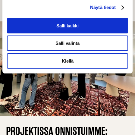
markkinoinnin suunnittelun arkeen ja jalkauttaa
Näytä tiedot
avainmittarit optimointiin ja raportointiin.
Salli kaikki
Salli valinta
Kiellä
PROJEKTISSA ONNISTUIMME: