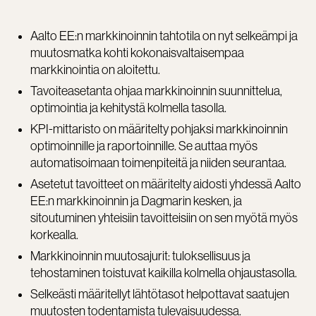
Aalto EE:n markkinoinnin tahtotila on nyt selkeämpi ja
muutosmatka kohti kokonaisvaltaisempaa
markkinointia on aloitettu.
Tavoiteasetanta ohjaa markkinoinnin suunnittelua,
optimointia ja kehitystä kolmella tasolla.
KPI-mittaristo on määritelty pohjaksi markkinoinnin
optimoinnille ja raportoinnille. Se auttaa myös
automatisoimaan toimenpiteitä ja niiden seurantaa.
Asetetut tavoitteet on määritelty aidosti yhdessä Aalto
EE:n markkinoinnin ja Dagmarin kesken, ja
sitoutuminen yhteisiin tavoitteisiin on sen myötä myös
korkealla.
Markkinoinnin muutosajurit: tuloksellisuus ja
tehostaminen toistuvat kaikilla kolmella ohjaustasolla.
Selkeästi määritellyt lähtötasot helpottavat saatujen
muutosten todentamista tulevaisuudessa.