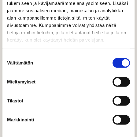
kommentteja ja näin varmistettiin kattavasti kaikki
tukemiseen ja kävijämäärämme analysoimiseen. Lisäksi
markkinoinnin tasot huomioivat tavoitteet.
jaamme sosiaalisen median, mainosalan ja analytiikka-
Lopputuloksena Aalto EE:llä on koko ostopolun kattavat
alan kumppaneillemme tietoja siitä, miten käytät
tavoitteet ja KPI-mittarit brändi- ja tuotemarkkinoinnin
sivustoamme. Kumppanimme voivat yhdistää näitä
tasoilla sekä haluttua tahtotilaa rakentavat strategiset
tietoja muihin tietoihin, joita olet antanut heille tai joita on
kehityskokonaisuudet. Projektin aikana löydettiin myös
kerätty, kun olet käyttänyt heidän palvelujaan.
uusia, luontevia liiketoiminnan tukemisen toimenpiteitä,
jotka vahvistavat markkinoinnin roolia.
Suostumuksen
Välttämätön
valinta
”Yhteistyö Aalto EE:n kanssa on ollut todella sitoutunutta.
Heti tiedettiin, että tämä projekti on tärkeä
suunnannäyttäjä niin kumppaniyhteistyön kuin sisäisen
Mieltymykset
kehittämisen ohjaajana. Tästä eteenpäin sekä Aalto EE:llä
että meillä kumppanina on kokonaisvaltainen tavoitteiden
Tilastot
selkänoja, mihin peilata toimenpiteitä ja niiden
vaikuttavuutta.”
, kertoo Dagmarin Lead Strategist Aino
Saari.
Markkinointi
Seuraava askel yhteistyössä on integroida tavoitteet