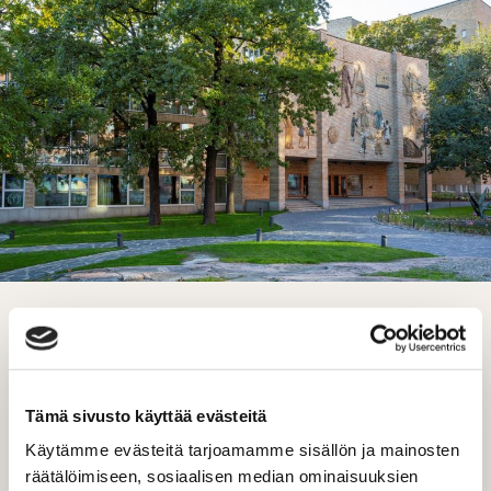
KEHITYSTYÖTÄ EDISTETTIIN
YHTEISILLÄ TYÖPAJOILLA
Tämä sivusto käyttää evästeitä
Projekti toteutettiin työpajasarjana. Aalto EE:n ja
Käytämme evästeitä tarjoamamme sisällön ja mainosten
Dagmarin tiimeiltä kerättiin työpajojen välissä
räätälöimiseen, sosiaalisen median ominaisuuksien