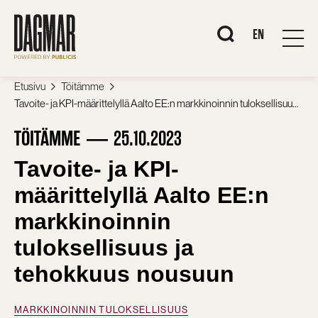
Siirry
sisältöön
When autocomplete r
EN
Etusivu
Töitämme
Tavoite- ja KPI-määrittelyllä Aalto EE:n markkinoinnin tuloksellisuus ja tehokkuus nousuun
TÖITÄMME
25.10.2023
Tavoite- ja KPI-
määrittelyllä Aalto EE:n
markkinoinnin
tuloksellisuus ja
tehokkuus nousuun
MARKKINOINNIN TULOKSELLISUUS